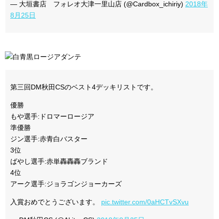
— 大垣書店 フォレオ大津一里山店 (@Cardbox_ichiriy)
2018年
8月25日
第三回DM秋田CSのベスト4デッキリストです。
優勝
もや選手:ドロマーロージア
準優勝
ジン選手:赤青白バスター
3位
ばやし選手:赤単轟轟轟ブランド
4位
アーク選手:ジョラゴンジョーカーズ
入賞おめでとうございます。
pic.twitter.com/0aHCTvSXvu