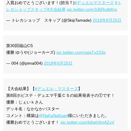
入賞おめでとうございます！(担当Ｔ)
#デュエルマスターズ
#ト
レカショップスキップ
#大会結果
pic.twitter.com/3J6RcdbKrs
— トレカショップ スキップ (@SkipTamade)
2018年8月25日
第30回福山CS
優勝 ゆうや(ジョーカーズ)
pic.twitter.com/vqjqTv2S3s
— 004 (@pima004)
2018年8月25日
【大会結果】【
#デュエル・マスターズ
】
第8回ホビステ・デュエマ千葉ＣＳの結果発表その①です！
優勝：じぇいｋさん
デッキ名：なかなかバスター
コメント：構築は
@NaKaNaKaa4
様にいただきました。
優勝おめでとうございます！
pic.twitter.com/b6whXmAZuV