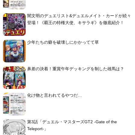
闇文明のデュエリスト&デュエルメイト・カードが続々
登場！《覇王の特権大使、キサラギ》を徹底紹介！
少年たちの癖を破壊しにかかってて草
鼻差の決着！重賞午年デッキングを制した雄馬は？
化け物と言われてるやつだ…
第3話「デュエル・マスターズGT2 -Gate of the
Teleport-」