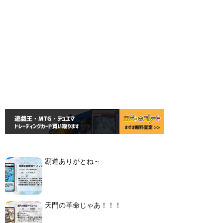
覇道ありがとね～
天門の革命じゃあ！！！