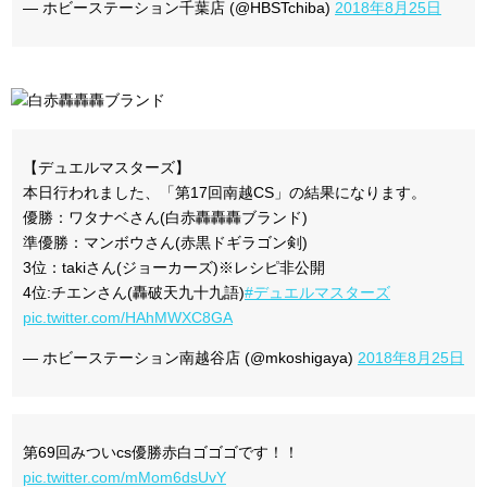
— ホビーステーション千葉店 (@HBSTchiba)
2018年8月25日
【デュエルマスターズ】
本日行われました、「第17回南越CS」の結果になります。
優勝：ワタナベさん(白赤轟轟轟ブランド)
準優勝：マンボウさん(赤黒ドギラゴン剣)
3位：takiさん(ジョーカーズ)※レシピ非公開
4位:チエンさん(轟破天九十九語)
#デュエルマスターズ
pic.twitter.com/HAhMWXC8GA
— ホビーステーション南越谷店 (@mkoshigaya)
2018年8月25日
第69回みついcs優勝赤白ゴゴゴです！！
pic.twitter.com/mMom6dsUvY