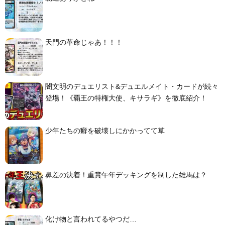
天門の革命じゃあ！！！
闇文明のデュエリスト&デュエルメイト・カードが続々
登場！《覇王の特権大使、キサラギ》を徹底紹介！
少年たちの癖を破壊しにかかってて草
鼻差の決着！重賞午年デッキングを制した雄馬は？
化け物と言われてるやつだ…