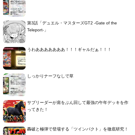
第3話「デュエル・マスターズGT2 -Gate of the
Teleport-」
うわあああああああ！！！ギャルだぁ！！！
しっかりナーフなしで草
サブリーダーが肩をぶん回して最強の午年デッキを作
ってきた！
轟破と極弾で登場する「ツインパクト」を徹底研究！