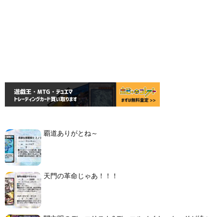
覇道ありがとね～
天門の革命じゃあ！！！