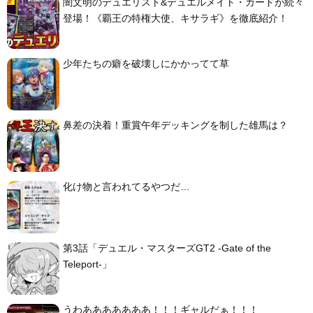
闇文明のデュエリスト&デュエルメイト・カードが続々
登場！《覇王の特権大使、キサラギ》を徹底紹介！
少年たちの癖を破壊しにかかってて草
鼻差の決着！重賞午年デッキングを制した雄馬は？
化け物と言われてるやつだ…
第3話「デュエル・マスターズGT2 -Gate of the
Teleport-」
うわあああああああ！！！ギャルだぁ！！！