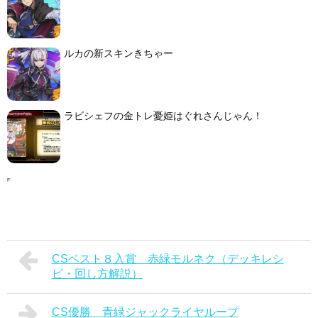
ルカの新スキンきちゃー
ラビシェフの金トレ憂姫はぐれさんじゃん！
CSベスト８入賞 赤緑モルネク（デッキレシ
ピ・回し方解説）
CS優勝 青緑ジャックライヤループ