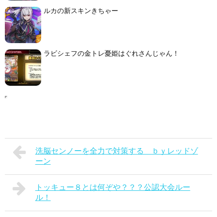
ルカの新スキンきちゃー
ラビシェフの金トレ憂姫はぐれさんじゃん！
洗脳センノーを全力で対策する ｂｙレッドゾ
ーン
トッキュー８とは何ぞや？？？公認大会ルー
ル！