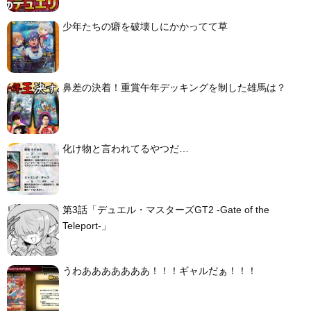
少年たちの癖を破壊しにかかってて草
鼻差の決着！重賞午年デッキングを制した雄馬は？
化け物と言われてるやつだ…
第3話「デュエル・マスターズGT2 -Gate of the
Teleport-」
うわあああああああ！！！ギャルだぁ！！！