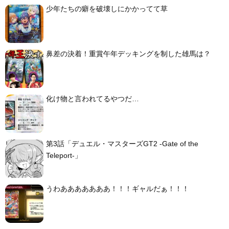
少年たちの癖を破壊しにかかってて草
鼻差の決着！重賞午年デッキングを制した雄馬は？
化け物と言われてるやつだ…
第3話「デュエル・マスターズGT2 -Gate of the
Teleport-」
うわあああああああ！！！ギャルだぁ！！！