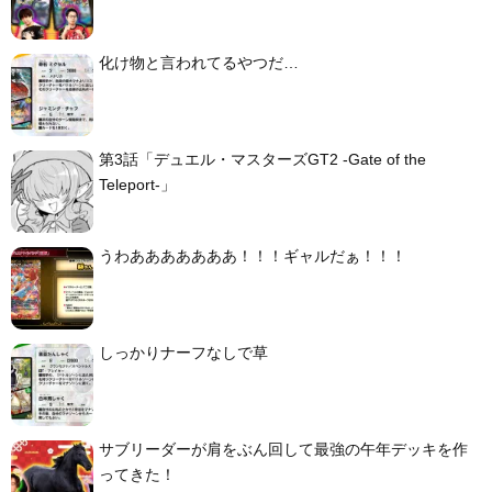
化け物と言われてるやつだ…
第3話「デュエル・マスターズGT2 -Gate of the
Teleport-」
うわあああああああ！！！ギャルだぁ！！！
しっかりナーフなしで草
サブリーダーが肩をぶん回して最強の午年デッキを作
ってきた！