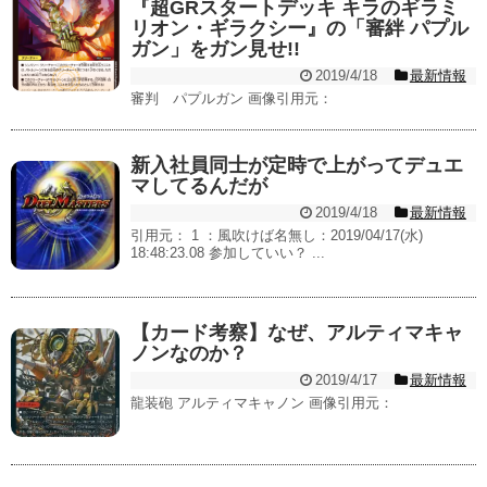
『超GRスタートデッキ キラのギラミ
リオン・ギラクシー』の「審絆 パプル
ガン」をガン見せ!!
2019/4/18
最新情報
審判 パプルガン 画像引用元：
新入社員同士が定時で上がってデュエ
マしてるんだが
2019/4/18
最新情報
引用元： 1 ：風吹けば名無し：2019/04/17(水)
18:48:23.08 参加していい？ ...
【カード考察】なぜ、アルティマキャ
ノンなのか？
2019/4/17
最新情報
龍装砲 アルティマキャノン 画像引用元：