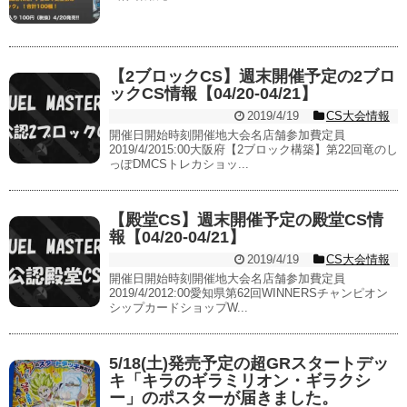
【2ブロックCS】週末開催予定の2ブロ
ックCS情報【04/20-04/21】
2019/4/19
CS大会情報
開催日開始時刻開催地大会名店舗参加費定員
2019/4/2015:00大阪府【2ブロック構築】第22回竜のし
っぽDMCSトレカショッ...
【殿堂CS】週末開催予定の殿堂CS情
報【04/20-04/21】
2019/4/19
CS大会情報
開催日開始時刻開催地大会名店舗参加費定員
2019/4/2012:00愛知県第62回WINNERSチャンピオン
シップカードショップW...
5/18(土)発売予定の超GRスタートデッ
キ「キラのギラミリオン・ギラクシ
ー」のポスターが届きました。