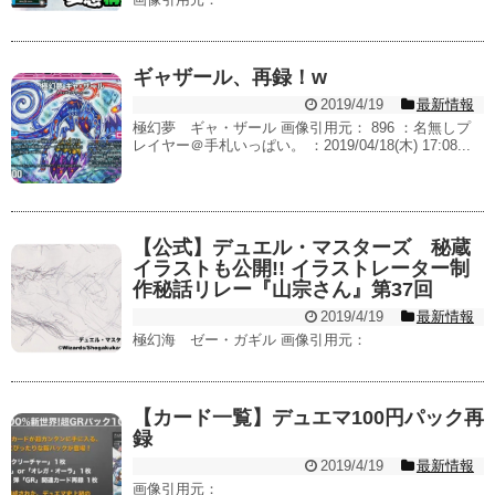
ギャザール、再録！w
2019/4/19
最新情報
極幻夢 ギャ・ザール 画像引用元： 896 ：名無しプ
レイヤー＠手札いっぱい。 ：2019/04/18(木) 17:08...
【公式】デュエル・マスターズ 秘蔵
イラストも公開!! イラストレーター制
作秘話リレー『山宗さん』第37回
2019/4/19
最新情報
極幻海 ゼー・ガギル 画像引用元：
【カード一覧】デュエマ100円パック再
録
2019/4/19
最新情報
画像引用元：