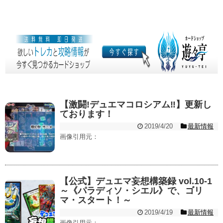
【激闘!デュエマコロシアム‼︎】更新し
ております！
2019/4/20
最新情報
画像引用元：
【公式】デュエマ妄想構築録 vol.10-1
～《パラディソ・シエル》で、ゴリ
マ・スタート！～
2019/4/19
最新情報
画像引用元：