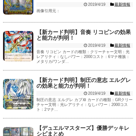
2019/4/19
最新情報
画像引用元：
【新カード判明】音奏 リコピンの効果
と能力が判明！
2019/4/19
最新情報
音奏 リコピン カードの種類：クリーチャー文明：光
レアリティ：なしパワー：2000コスト：6マナ種族：
メタリカ/ワンダ...
【新カード判明】制圧の意志 エルグレ
の効果と能力が判明！
2019/4/19
最新情報
制圧の意志 エルグレ カブⅫ カードの種類：GRクリー
チャー文明：光レアリティ：なしパワー：2000コス
ト：2マナ...
【デュエルマスターズ】優勝デッキレ
シピまとめ