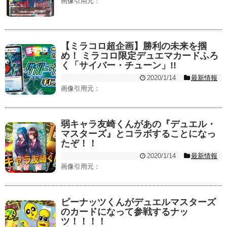
画像引用元：
【ミラコロ超企画】勝利の未来を掴
め！ ミラコロ限定デュエマカードふろ
く「サイバー・チューン」!!
2020/1/14
最新情報
画像引用元：
弱キャラ友崎くんがあの『デュエル・
マスターズ』とコラボすることになっ
たぞ！！
2020/1/14
最新情報
画像引用元：
ピーナッツくんがデュエルマスターズ
のカードになって参戦するナッ
ツ！！！！