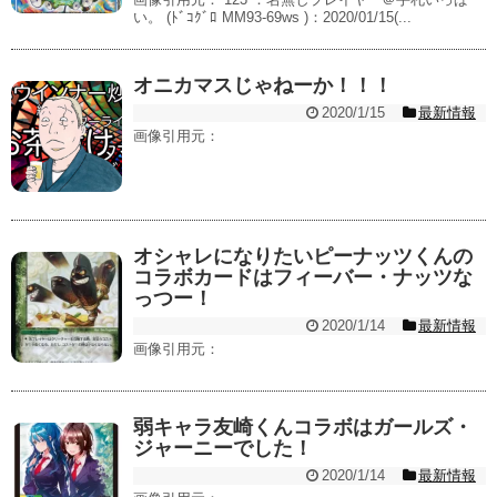
い。 (ﾄﾞｺｸﾞﾛ MM93-69ws )：2020/01/15(...
オニカマスじゃねーか！！！
2020/1/15
最新情報
画像引用元：
オシャレになりたいピーナッツくんの
コラボカードはフィーバー・ナッツな
っつー！
2020/1/14
最新情報
画像引用元：
弱キャラ友崎くんコラボはガールズ・
ジャーニーでした！
2020/1/14
最新情報