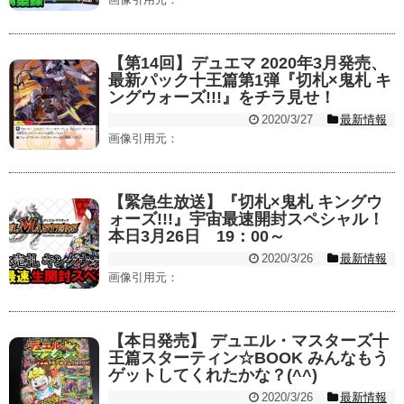
【第14回】デュエマ 2020年3月発売、
最新パック十王篇第1弾『切札×鬼札 キ
ングウォーズ!!!』をチラ見せ！
2020/3/27
最新情報
画像引用元：
【緊急生放送】『切札×鬼札 キングウ
ォーズ!!!』宇宙最速開封スペシャル！
本日3月26日 19：00～
2020/3/26
最新情報
画像引用元：
【本日発売】 デュエル・マスターズ十
王篇スターティン☆BOOK みんなもう
ゲットしてくれたかな？(^^)
2020/3/26
最新情報