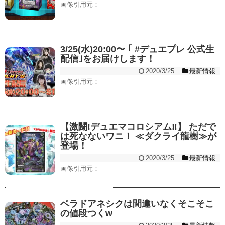
画像引用元：
3/25(水)20:00〜 ｢ #デュエプレ 公式生
配信｣をお届けします！
2020/3/25
最新情報
画像引用元：
【激闘!デュエマコロシアム‼︎】 ただで
は死なないワニ！ ≪ダクライ龍樹≫が
登場！
2020/3/25
最新情報
画像引用元：
ベラドアネシクは間違いなくそこそこ
の値段つくw