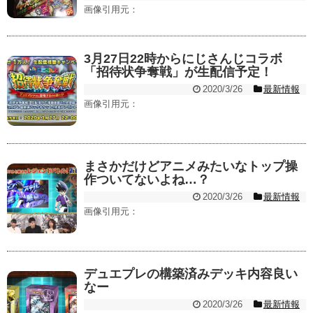
画像引用元：
3月27日22時からにじさんじコラボ
「招待状争奪戦」が生配信予定！
2020/3/26
最新情報
画像引用元：
まさかだけどアニメみたいなトップ操
作ついてないよね…？
2020/3/26
最新情報
画像引用元：
デュエプレの構築済みデッキ内容良い
なー
2020/3/26
最新情報