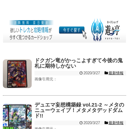
ドクガン竜がかっこよすぎて今後の鬼
札に期待しかない
2020/3/27
最新情報
画像引用元：
デュエマ妄想構築録 vol.21-2 ～メタの
ニューウェイブ！メタメタデッドダム
ド!!
2020/3/27
最新情報
画像引用元：