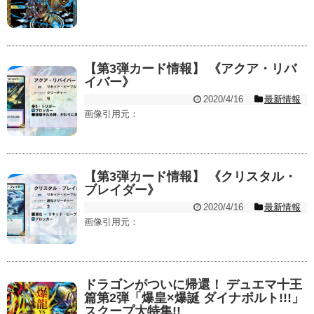
【第3弾カード情報】 《アクア・リバ
イバー》
2020/4/16
最新情報
画像引用元：
【第3弾カード情報】 《クリスタル・
ブレイダー》
2020/4/16
最新情報
画像引用元：
ドラゴンがついに帰還！ デュエマ十王
篇第2弾「爆皇×爆誕 ダイナボルト!!!」
スクープ大特集!!