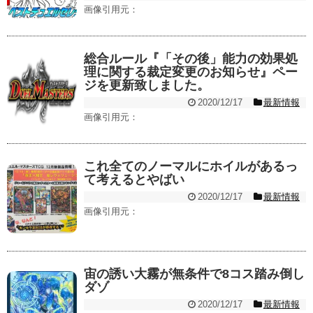
画像引用元：
総合ルール『「その後」能力の効果処
理に関する裁定変更のお知らせ』ペー
ジを更新致しました。
2020/12/17
最新情報
画像引用元：
これ全てのノーマルにホイルがあるっ
て考えるとやばい
2020/12/17
最新情報
画像引用元：
宙の誘い大霧が無条件で8コス踏み倒し
ダゾ
2020/12/17
最新情報