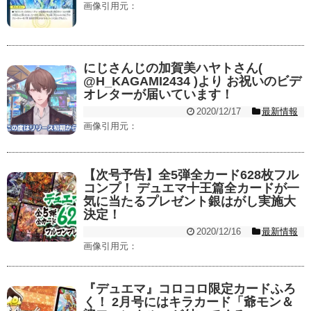
画像引用元：
にじさんじの加賀美ハヤトさん(
@H_KAGAMI2434 )より お祝いのビデ
オレターが届いています！
2020/12/17
最新情報
画像引用元：
【次号予告】全5弾全カード628枚フル
コンプ！ デュエマ十王篇全カードが一
気に当たるプレゼント銀はがし実施大
決定！
2020/12/16
最新情報
画像引用元：
『デュエマ』コロコロ限定カードふろ
く！ 2月号にはキラカード「爺モン＆