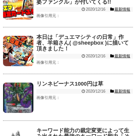
婆ファンクル」が付いてくる!!
2020/12/16
最新情報
画像引用元：
本日は「デュエマシティの日常」作
者、羊箱さん( @sheepbox )に描いて
頂きました！
2020/12/16
最新情報
画像引用元：
リンネビーナス1000円は草
2020/12/16
最新情報
画像引用元：
キーワード能力の裁定変更によって生