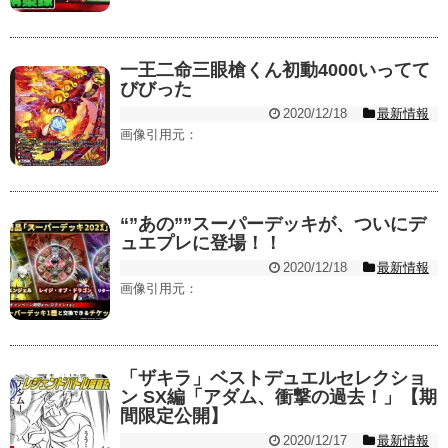
一王二命三眼槍くん初動4000いってて
びびった
2020/12/18
最新情報
画像引用元：
“”あの””スーパーデッキが、ついにデ
ュエプレに登場！！
2020/12/18
最新情報
画像引用元：
「ザキラ」ベストデュエルセレクショ
ン SX編「アダム、衝撃の過去！」【期
間限定公開】
2020/12/17
最新情報