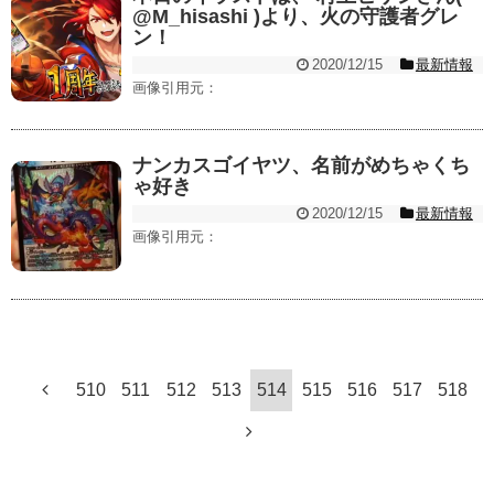
@M_hisashi )より、火の守護者グレ
ン！
2020/12/15
最新情報
画像引用元：
ナンカスゴイヤツ、名前がめちゃくち
ゃ好き
2020/12/15
最新情報
画像引用元：
510
511
512
513
514
515
516
517
518