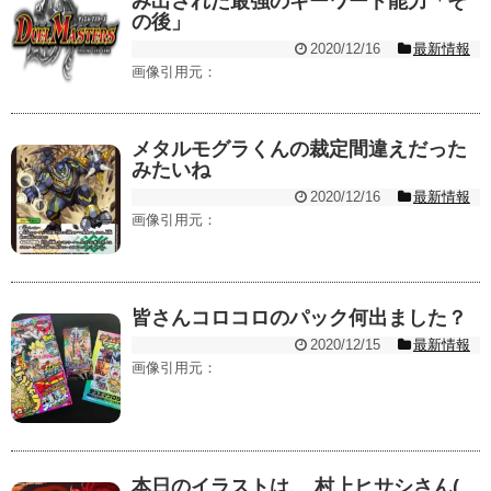
み出された最強のキーワード能力「そ
の後」
2020/12/16
最新情報
画像引用元：
メタルモグラくんの裁定間違えだった
みたいね
2020/12/16
最新情報
画像引用元：
皆さんコロコロのパック何出ました？
2020/12/15
最新情報
画像引用元：
本日のイラストは、 村上ヒサシさん(