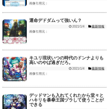
画像引用元：
運命デドダムって強いん？
2021/1/4
最新情報
画像引用元：
キユリ現状いつの時代のドンナよりも
高いのやば過ぎだろ。
2021/1/4
最新情報
画像引用元：
デッドマンも入れてくれたから堂々と
ハキリを暴拳王国ヅラして使うことが
できる