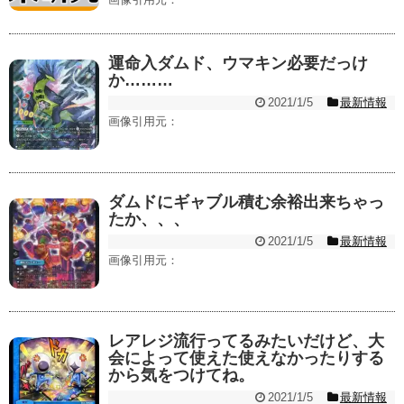
運命入ダムド、ウマキン必要だっけ
か………
2021/1/5
最新情報
画像引用元：
ダムドにギャブル積む余裕出来ちゃっ
たか、、、
2021/1/5
最新情報
画像引用元：
レアレジ流行ってるみたいだけど、大
会によって使えた使えなかったりする
から気をつけてね。
2021/1/5
最新情報