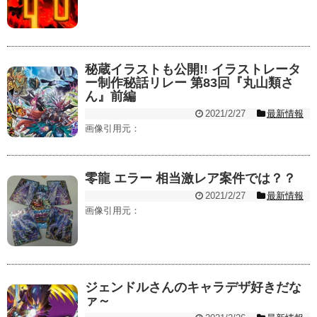
秘蔵イラストも公開!! イラストレータ
ー制作秘話リレー 第83回『丸山類さ
ん』前編
2021/2/27
最新情報
画像引用元：
零龍 エラー 相当激レア案件では？？
2021/2/27
最新情報
画像引用元：
ジェンドルさんのキャラデザ好きだな
ァ～