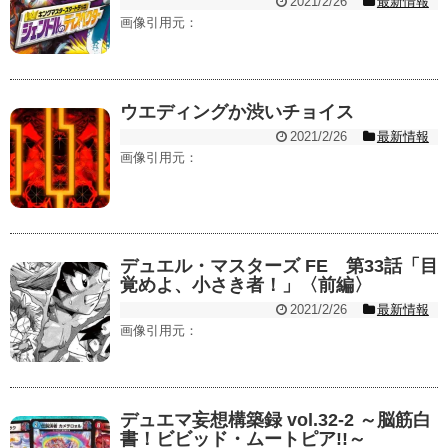
2021/2/26
最新情報
画像引用元：
ウエディングか渋いチョイス
2021/2/26
最新情報
画像引用元：
デュエル・マスターズ FE 第33話「目
覚めよ、小さき者！」〈前編〉
2021/2/26
最新情報
画像引用元：
デュエマ妄想構築録 vol.32-2 ～脳筋白
書！ビビッド・ムートピア!!～