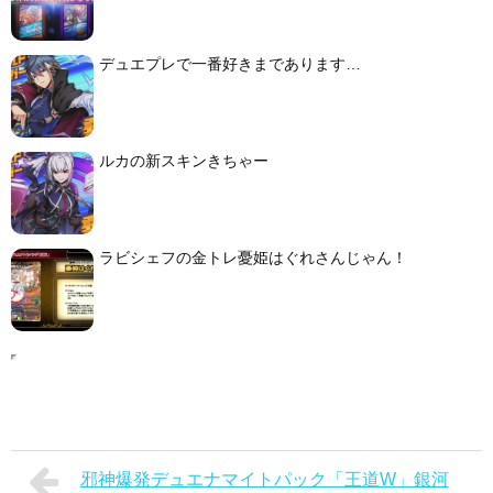
デュエプレで一番好きまであります…
ルカの新スキンきちゃー
ラビシェフの金トレ憂姫はぐれさんじゃん！
邪神爆発デュエナマイトパック「王道W」銀河