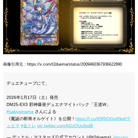
画像引用元：https://x.com/t2duema/status/2009460367936622890
デュエチューブにて、
2026年1月17日（土）発売
DM25-EX3 邪神爆発デュエナマイトパック「王道W」
#sakiyamama
さんによる
《魔誕の斬将オルゲイト》を公開！
https://t.co/K9RIQGsANq
#デ
ュエマ
#金トレ
pic.twitter.com/6GzOUu9sdB
— デュエル・マスターズ公式アカウント (@t2duema)
January