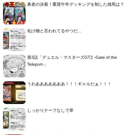
鼻差の決着！重賞午年デッキングを制した雄馬は？
化け物と言われてるやつだ…
第3話「デュエル・マスターズGT2 -Gate of the
Teleport-」
うわあああああああ！！！ギャルだぁ！！！
しっかりナーフなしで草