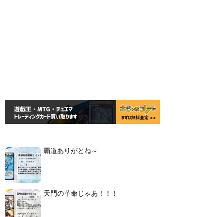
覇道ありがとね～
天門の革命じゃあ！！！