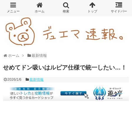
ホーム
最新情報
せめてドン吸いはルピア仕様で統一したい…！
2026/1/6
最新情報