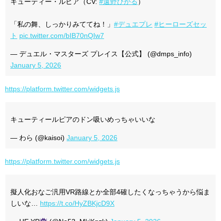
キューティー・ルピア（CV:
#遠野ひかる
）
「私の舞、しっかりみててね！」
#デュエプレ
#ヒーローズセッ
ト
pic.twitter.com/bIB70nQIw7
— デュエル・マスターズ プレイス【公式】 (@dmps_info)
January 5, 2026
https://platform.twitter.com/widgets.js
キューティールピアのドン吸いめっちゃいいな
— わら (@kaisoi)
January 5, 2026
https://platform.twitter.com/widgets.js
擬人化おなご汎用VR路線とか全部4確したくなっちゃうから悩ま
しいな…
https://t.co/HyZBKjcD9X