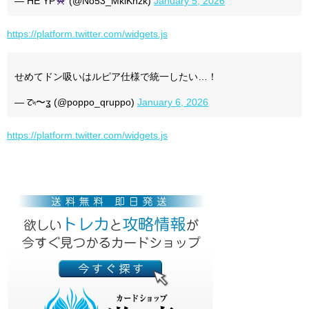
— HE YP
(@No53_MkiKnzk)
January 5, 2026
https://platform.twitter.com/widgets.js
せめてドン吸いはルピア仕様で統一したい…！
— ꯖ৸〜ʓ (@poppo_qruppo)
January 6, 2026
https://platform.twitter.com/widgets.js