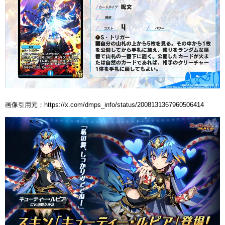
画像引用元：https://x.com/dmps_info/status/2008131367960506414