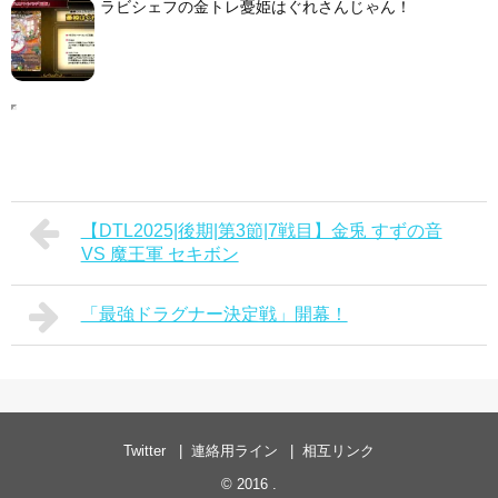
ラビシェフの金トレ憂姫はぐれさんじゃん！
【DTL2025|後期|第3節|7戦目】金兎 すずの音
VS 魔王軍 セキボン
「最強ドラグナー決定戦」開幕！
Twitter
連絡用ライン
相互リンク
© 2016
.