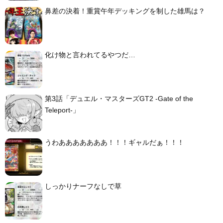
鼻差の決着！重賞午年デッキングを制した雄馬は？
化け物と言われてるやつだ…
第3話「デュエル・マスターズGT2 -Gate of the
Teleport-」
うわあああああああ！！！ギャルだぁ！！！
しっかりナーフなしで草