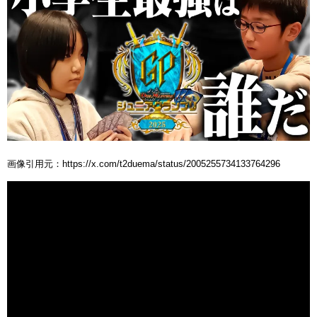
画像引用元：https://x.com/t2duema/status/2005255734133764296