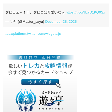
ダピェェ～！！、ダピコは可愛いなぁ
https://t.co/9E7D1KQ0Sx
— サヤ (@Master_saya)
December 28, 2025
https://platform.twitter.com/widgets.js