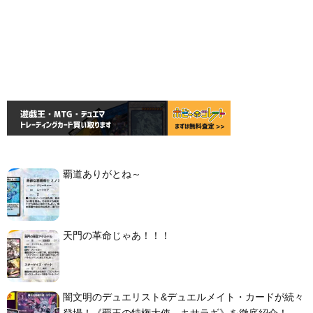
覇道ありがとね～
天門の革命じゃあ！！！
闇文明のデュエリスト&デュエルメイト・カードが続々
登場！《覇王の特権大使、キサラギ》を徹底紹介！