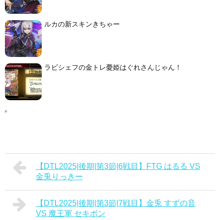
ルカの新スキンきちゃー
ラビシェフの金トレ憂姫はぐれさんじゃん！
【DTL2025|後期|第3節|6戦目】FTG はるる VS
金兎りっきー
【DTL2025|後期|第3節|7戦目】金兎 すずの音
VS 魔王軍 セキボン