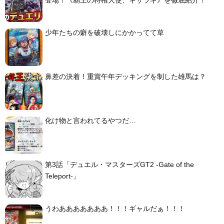
少年たちの癖を破壊しにかかってて草
鼻差の決着！重賞午年デッキングを制した雄馬は？
化け物と言われてるやつだ…
第3話「デュエル・マスターズGT2 -Gate of the
Teleport-」
うわあああああああ！！！ギャルだぁ！！！