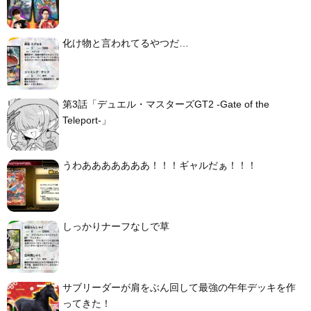
化け物と言われてるやつだ…
第3話「デュエル・マスターズGT2 -Gate of the
Teleport-」
うわあああああああ！！！ギャルだぁ！！！
しっかりナーフなしで草
サブリーダーが肩をぶん回して最強の午年デッキを作
ってきた！