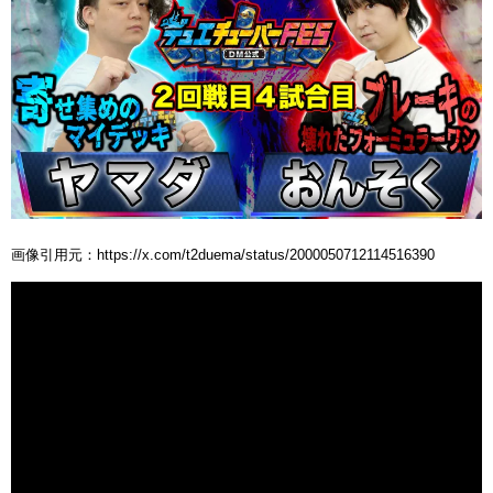
画像引用元：https://x.com/t2duema/status/2000050712114516390