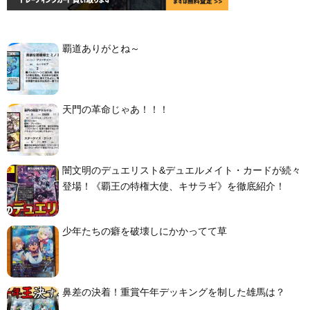
覇道ありがとね～
天門の革命じゃあ！！！
闇文明のデュエリスト&デュエルメイト・カードが続々
登場！《覇王の特権大使、キサラギ》を徹底紹介！
少年たちの癖を破壊しにかかってて草
鼻差の決着！重賞午年デッキングを制した雄馬は？