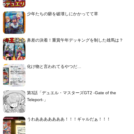
少年たちの癖を破壊しにかかってて草
鼻差の決着！重賞午年デッキングを制した雄馬は？
化け物と言われてるやつだ…
第3話「デュエル・マスターズGT2 -Gate of the
Teleport-」
うわあああああああ！！！ギャルだぁ！！！