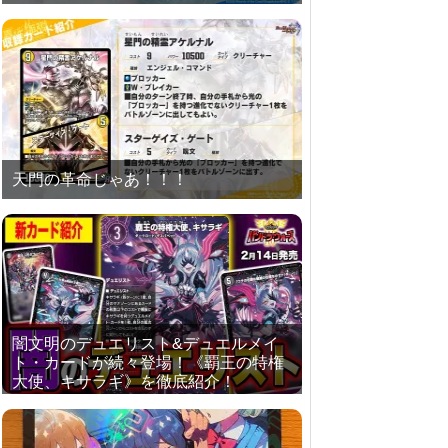
天門の革命じゃあ！！！
闇文明のデュエリスト&デュエルメイ
ト・カードが続々登場！《覇王の特権
大使、キサラギ》を徹底紹介！