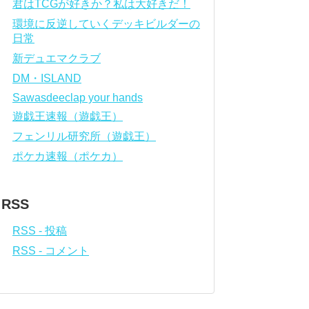
君はTCGが好きか？私は大好きだ！
環境に反逆していくデッキビルダーの
日常
新デュエマクラブ
DM・ISLAND
Sawasdeeclap your hands
遊戯王速報（遊戯王）
フェンリル研究所（遊戯王）
ポケカ速報（ポケカ）
RSS
RSS - 投稿
RSS - コメント