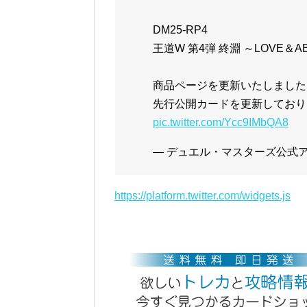
DM25-RP4
王道W 第4弾 終淵 ～LOVE＆A
商品ページを更新いたしました
先行公開カードを更新しており
pic.twitter.com/Ycc9IMbQA8
— デュエル・マスターズ公式アカウ
https://platform.twitter.com/widgets.js