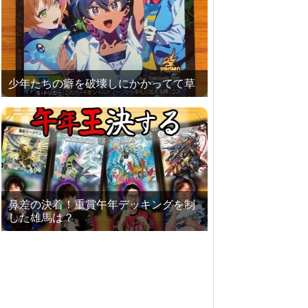
少年たちの癖を破壊しにかかってて草
鼻差の決着！重賞午年デッキングを制
した雄馬は？