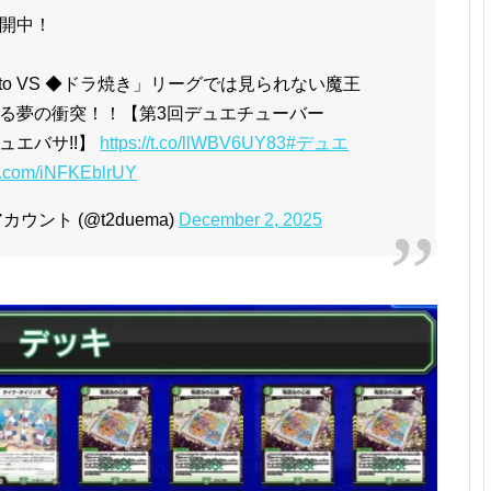
開中！
tto VS ◆ドラ焼き」リーグでは見られない魔王
る夢の衝突！！【第3回デュエチューバー
ュエバサ!!】
https://t.co/llWBV6UY83
#デュエ
er.com/iNFKEblrUY
ント (@t2duema)
December 2, 2025