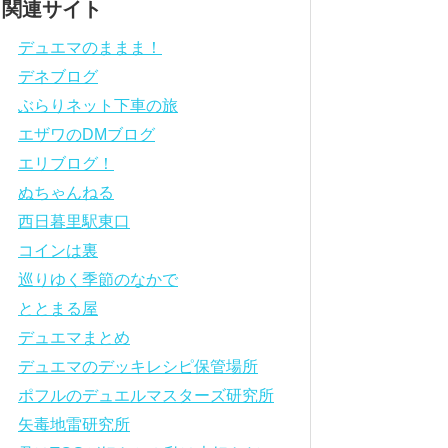
関連サイト
デュエマのままま！
デネブログ
ぶらりネット下車の旅
エザワのDMブログ
エリブログ！
ぬちゃんねる
西日暮里駅東口
コインは裏
巡りゆく季節のなかで
ととまる屋
デュエマまとめ
デュエマのデッキレシピ保管場所
ポフルのデュエルマスターズ研究所
矢毒地雷研究所