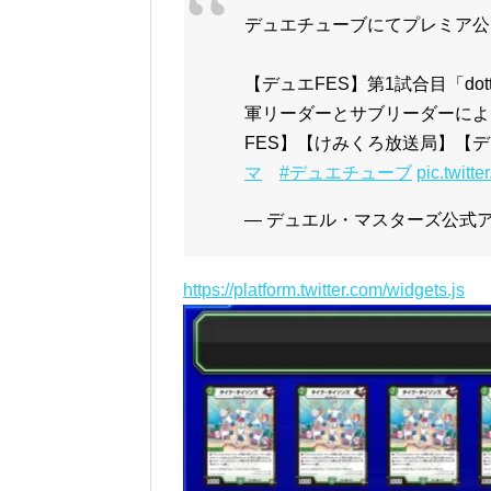
デュエチューブにてプレミア公
【デュエFES】第1試合目「do
軍リーダーとサブリーダーによ
FES】【けみくろ放送局】【デ
マ
#デュエチューブ
pic.twitt
— デュエル・マスターズ公式アカウ
https://platform.twitter.com/widgets.js