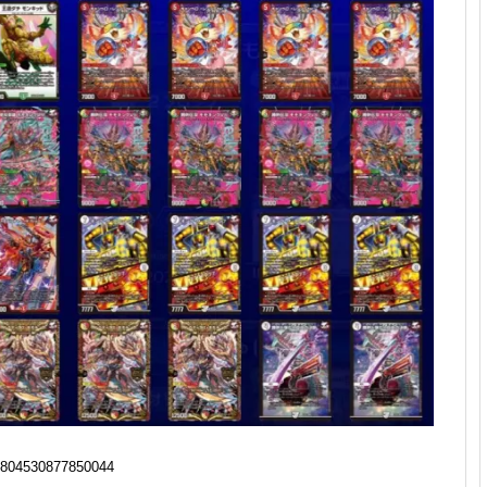
804530877850044