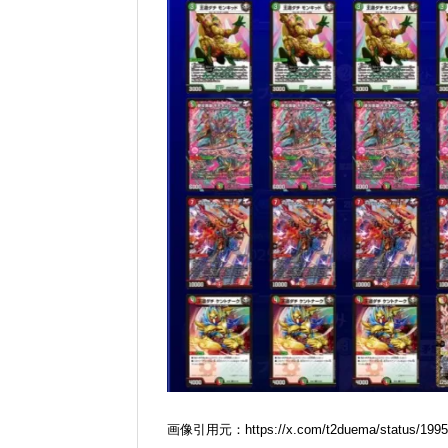
画像引用元：https://x.com/t2duema/status/1995