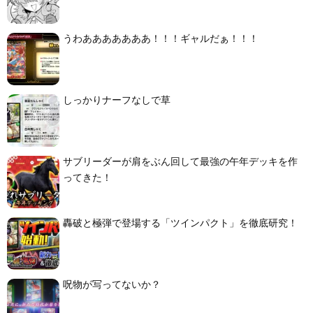
うわあああああああ！！！ギャルだぁ！！！
しっかりナーフなしで草
サブリーダーが肩をぶん回して最強の午年デッキを作
ってきた！
轟破と極弾で登場する「ツインパクト」を徹底研究！
呪物が写ってないか？