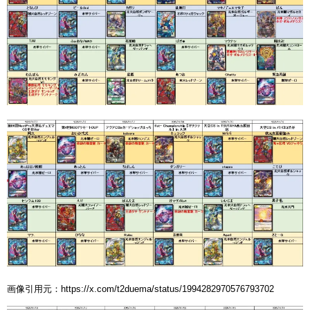
画像引用元：https://x.com/t2duema/status/1994282970576793702