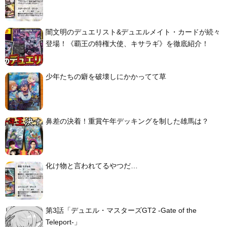
闇文明のデュエリスト&デュエルメイト・カードが続々
登場！《覇王の特権大使、キサラギ》を徹底紹介！
少年たちの癖を破壊しにかかってて草
鼻差の決着！重賞午年デッキングを制した雄馬は？
化け物と言われてるやつだ…
第3話「デュエル・マスターズGT2 -Gate of the
Teleport-」