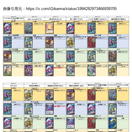
画像引用元：https://x.com/t2duema/status/1994282973466939705