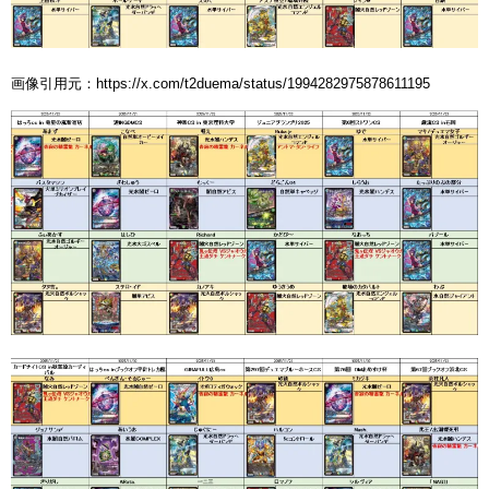
画像引用元：https://x.com/t2duema/status/1994282975878611195