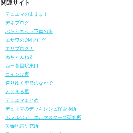
関連サイト
デュエマのままま！
デネブログ
ぶらりネット下車の旅
エザワのDMブログ
エリブログ！
ぬちゃんねる
西日暮里駅東口
コインは裏
巡りゆく季節のなかで
ととまる屋
デュエマまとめ
デュエマのデッキレシピ保管場所
ポフルのデュエルマスターズ研究所
矢毒地雷研究所