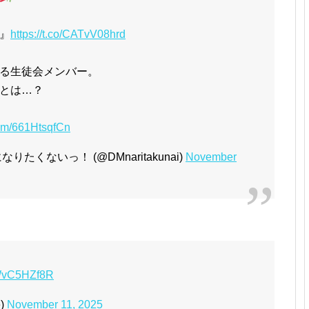
』
https://t.co/CATvV08hrd
る生徒会メンバー。
とは…？
.com/661HtsqfCn
くないっ！ (@DMnaritakunai)
November
/kWvC5HZf8R
e)
November 11, 2025