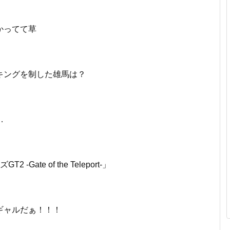
かってて草
キングを制した雄馬は？
…
Gate of the Teleport-」
ギャルだぁ！！！