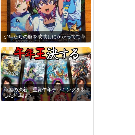
少年たちの癖を破壊しにかかってて草
鼻差の決着！重賞午年デッキングを制
した雄馬は？