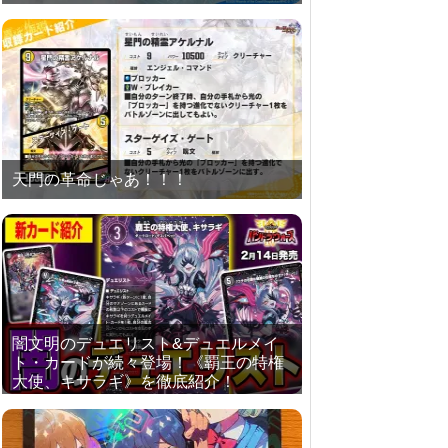
天門の革命じゃあ！！！
闇文明のデュエリスト&デュエルメイ
ト・カードが続々登場！《覇王の特権
大使、キサラギ》を徹底紹介！