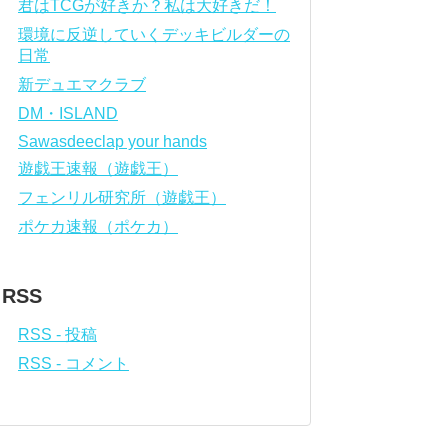
君はTCGが好きか？私は大好きだ！
環境に反逆していくデッキビルダーの
日常
新デュエマクラブ
DM・ISLAND
Sawasdeeclap your hands
遊戯王速報（遊戯王）
フェンリル研究所（遊戯王）
ポケカ速報（ポケカ）
RSS
RSS - 投稿
RSS - コメント