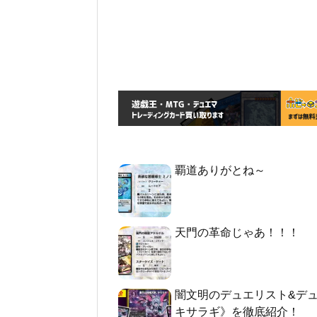
覇道ありがとね～
天門の革命じゃあ！！！
闇文明のデュエリスト&デ
キサラギ》を徹底紹介！