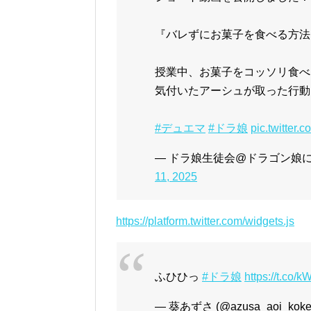
『バレずにお菓子を食べる方法
授業中、お菓子をコッソリ食べ
気付いたアーシュが取った行動
#デュエマ
#ドラ娘
pic.twitter
— ドラ娘生徒会@ドラゴン娘になりた
11, 2025
https://platform.twitter.com/widgets.js
ふひひっ
#ドラ娘
https://t.co
— 葵あずさ (@azusa_aoi_kok