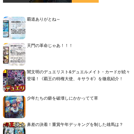
覇道ありがとね～
天門の革命じゃあ！！！
闇文明のデュエリスト&デュエルメイト・カードが続々
登場！《覇王の特権大使、キサラギ》を徹底紹介！
少年たちの癖を破壊しにかかってて草
鼻差の決着！重賞午年デッキングを制した雄馬は？