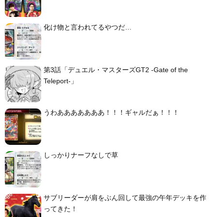
化け物と言われてるやつだ…
第3話「デュエル・マスターズGT2 -Gate of the
Teleport-」
うわあああああああ！！！ギャルだぁ！！！
しっかりナーフなしで草
サブリーダーが肩をぶん回して最強の午年デッキを作
ってきた！