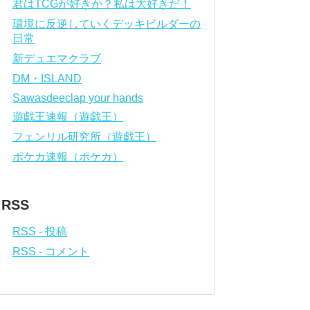
君はTCGが好きか？私は大好きだ！
環境に反逆していくデッキビルダーの
日常
新デュエマクラブ
DM・ISLAND
Sawasdeeclap your hands
遊戯王速報（遊戯王）
フェンリル研究所（遊戯王）
ポケカ速報（ポケカ）
RSS
RSS - 投稿
RSS - コメント