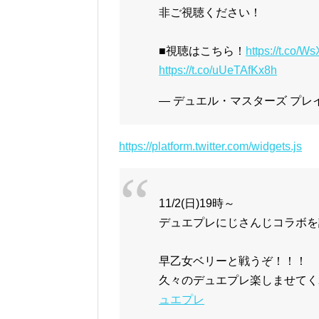
非ご視聴ください！
■視聴はこちら！
https://t.co/
https://t.co/uUeTAfKx8h
— デュエル・マスターズ プレイス【
https://platform.twitter.com/widgets.js
11/2(日)19時～
デュエプレにじさんじコラボを
早乙女ベリーと戦うぞ！！！
久々のデュエプレ楽しませてく
ュエプレ