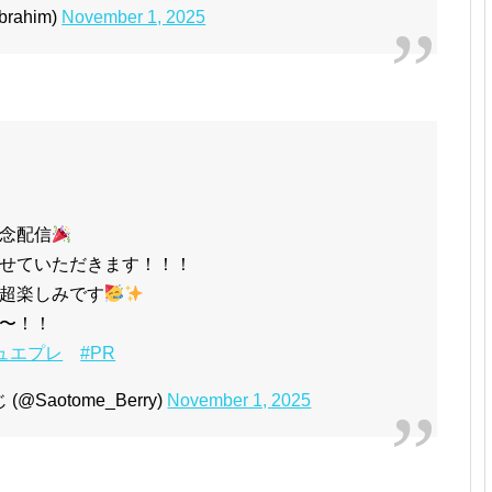
brahim)
November 1, 2025
念配信
せていただきます！！！
超楽しみです
〜！！
ュエプレ
#PR
@Saotome_Berry)
November 1, 2025