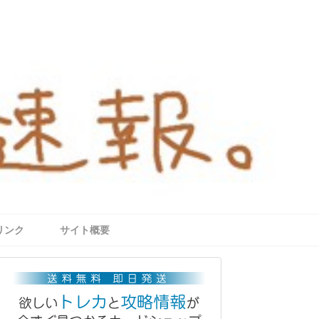
リンク
サイト概要