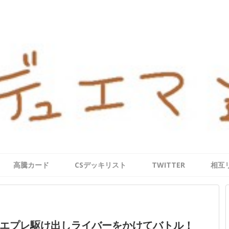
高騰カード
CSデッキリスト
TWITTER
相互
エプレ駆け出しライバーをかけてバトル！