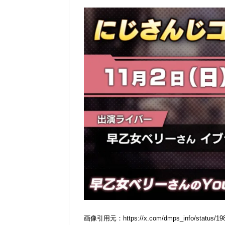
画像引用元：https://x.com/dmps_info/status/19