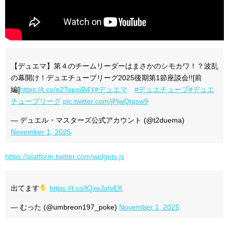
【デュエマ】第４のチームリーダーはまさかのシモカワ！？波乱
の幕開け！デュエチューブリーグ2025後期第1節座談会!![前
編]
https://t.co/n2TopoiB4Y
#デュエマ
#デュエチューブ
#デュエ
チューブリーグ
pic.twitter.com/jPjwQtqsw9
— デュエル・マスターズ公式アカウント (@t2duema)
November 1, 2025
https://platform.twitter.com/widgets.js
出てます
https://t.co/lQxeJaIvEK
— むった (@umbreon197_poke)
November 1, 2025