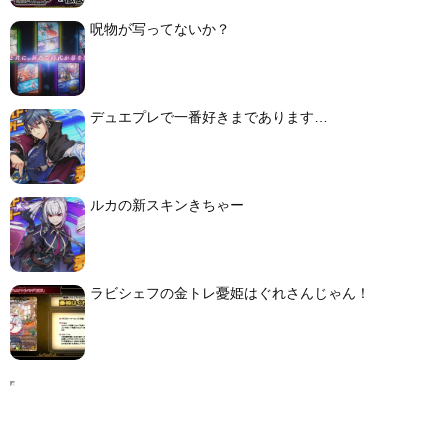
呪物が写ってないか？
デュエプレで一番好きまであります…
ルカの新スキンきちゃー
ラビシェフの金トレ憂姫はぐれさんじゃん！