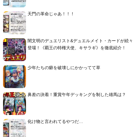
天門の革命じゃあ！！！
闇文明のデュエリスト&デュエルメイト・カードが続々
登場！《覇王の特権大使、キサラギ》を徹底紹介！
少年たちの癖を破壊しにかかってて草
鼻差の決着！重賞午年デッキングを制した雄馬は？
化け物と言われてるやつだ…