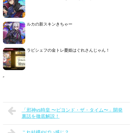
ルカの新スキンきちゃー
ラビシェフの金トレ憂姫はぐれさんじゃん！
「邪神vs時皇 〜ビヨンド・ザ・タイム〜」開発
裏話を徹底解説！
これ結構やばい感じ？