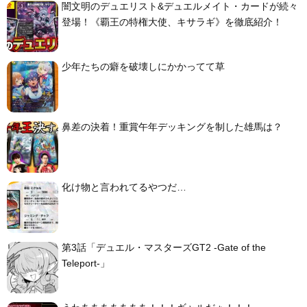
闇文明のデュエリスト&デュエルメイト・カードが続々
登場！《覇王の特権大使、キサラギ》を徹底紹介！
少年たちの癖を破壊しにかかってて草
鼻差の決着！重賞午年デッキングを制した雄馬は？
化け物と言われてるやつだ…
第3話「デュエル・マスターズGT2 -Gate of the
Teleport-」