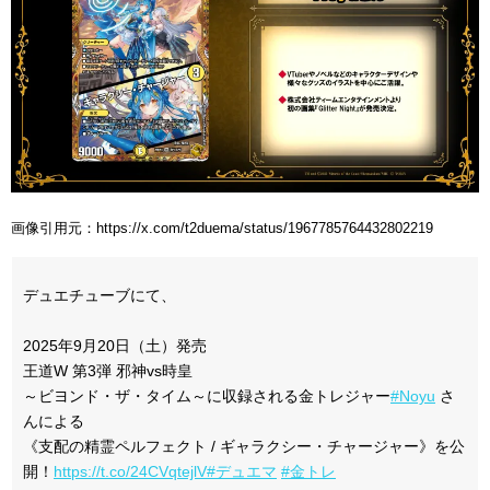
画像引用元：https://x.com/t2duema/status/1967785764432802219
デュエチューブにて、
2025年9月20日（土）発売
王道W 第3弾 邪神vs時皇
～ビヨンド・ザ・タイム～に収録される金トレジャー
#Noyu
さ
んによる
《支配の精霊ペルフェクト / ギャラクシー・チャージャー》を公
開！
https://t.co/24CVqtejlV
#デュエマ
#金トレ