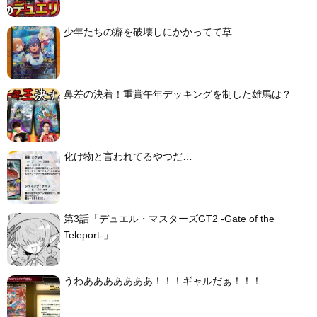
少年たちの癖を破壊しにかかってて草
鼻差の決着！重賞午年デッキングを制した雄馬は？
化け物と言われてるやつだ…
第3話「デュエル・マスターズGT2 -Gate of the
Teleport-」
うわあああああああ！！！ギャルだぁ！！！