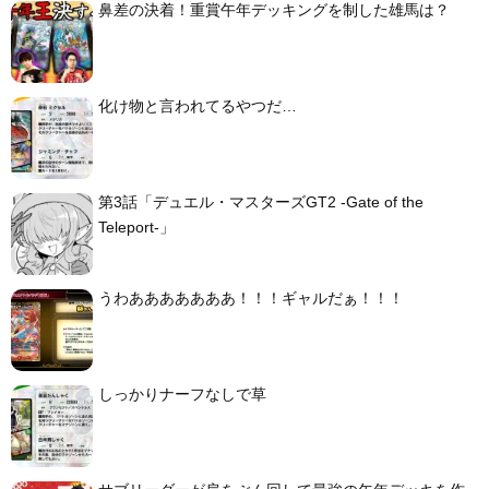
鼻差の決着！重賞午年デッキングを制した雄馬は？
化け物と言われてるやつだ…
第3話「デュエル・マスターズGT2 -Gate of the
Teleport-」
うわあああああああ！！！ギャルだぁ！！！
しっかりナーフなしで草