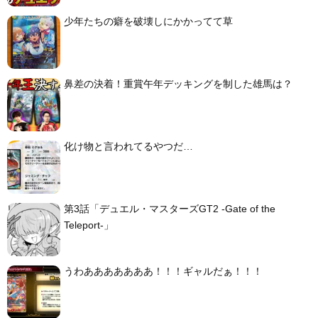
少年たちの癖を破壊しにかかってて草
鼻差の決着！重賞午年デッキングを制した雄馬は？
化け物と言われてるやつだ…
第3話「デュエル・マスターズGT2 -Gate of the
Teleport-」
うわあああああああ！！！ギャルだぁ！！！