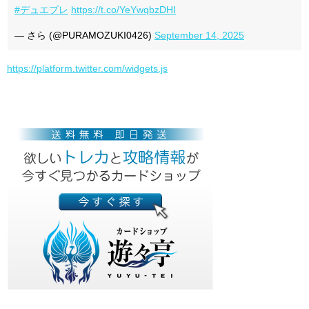
#デュエプレ
https://t.co/YeYwqbzDHI
— さら (@PURAMOZUKI0426)
September 14, 2025
https://platform.twitter.com/widgets.js