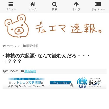
ホーム
最新情報
~神核の六起源~なんて読むんだろ・・・
→？？？
2025/9/2
最新情報