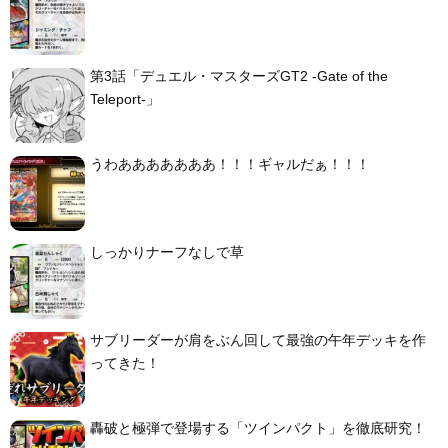
第3話「デュエル・マスターズGT2 -Gate of the
Teleport-」
うわあああああああ！！！ギャルだぁ！！！
しっかりナーフなしで草
サブリーダーが肩をぶん回して最強の午年デッキを作
ってきた！
轟破と極弾で登場する「ツインパクト」を徹底研究！