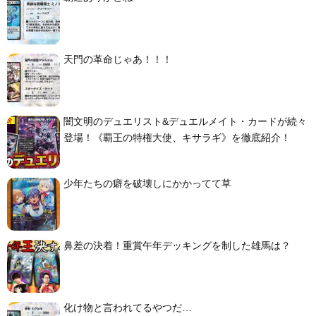
天門の革命じゃあ！！！
闇文明のデュエリスト&デュエルメイト・カードが続々
登場！《覇王の特権大使、キサラギ》を徹底紹介！
少年たちの癖を破壊しにかかってて草
鼻差の決着！重賞午年デッキングを制した雄馬は？
化け物と言われてるやつだ…