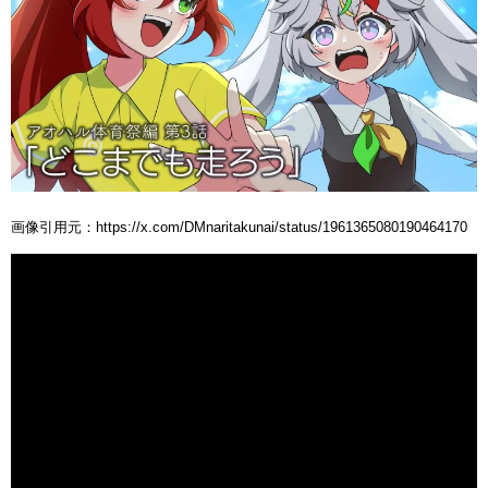
画像引用元：https://x.com/DMnaritakunai/status/1961365080190464170