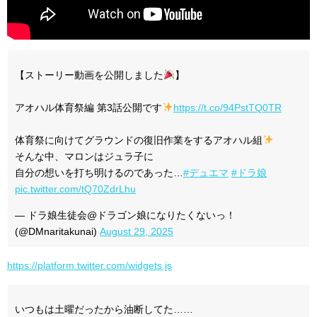
【ストーリー動画を公開しました
】
アオハル体育祭編 第3話公開です
https://t.co/94PstTQ0TR
体育祭に向けてグラウンドの復旧作業をするアオハル組
そんな中、マロンはジュラ子に
自分の想いを打ち明けるのであった…
#デュエマ
#ドラ娘
pic.twitter.com/tQ70ZdrLhu
— ドラ娘生徒会@ドラゴン娘になりたくないっ！
(@DMnaritakunai)
August 29, 2025
https://platform.twitter.com/widgets.js
いつもは土曜だったから油断してた……