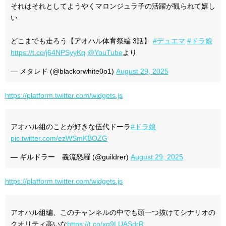
それはそれとしてようやくマロンジュラ子の活躍が観られて嬉し
い
どこまでも走ろう【アオハル体育祭編 3話】
#デュエマ
#ドラ娘
https://t.co/j64NPSyyKq
@YouTube
より
— メタレド (@blackorwhite0o1)
August 29, 2025
https://platform.twitter.com/widgets.js
アオハル組のことが好きな伍代ドーラ
#ドラ娘
pic.twitter.com/ezWSmKBOZG
— ギルドラー 義流怒羅 (@guildrer)
August 29, 2025
https://platform.twitter.com/widgets.js
アオハル組編、このチャンネルの中でも頭一つ抜けてシナリオの
クオリティ高いな
https://t.co/xg9LUASdrR