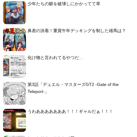
少年たちの癖を破壊しにかかってて草
鼻差の決着！重賞午年デッキングを制した雄馬は？
化け物と言われてるやつだ…
第3話「デュエル・マスターズGT2 -Gate of the
Teleport-」
うわあああああああ！！！ギャルだぁ！！！