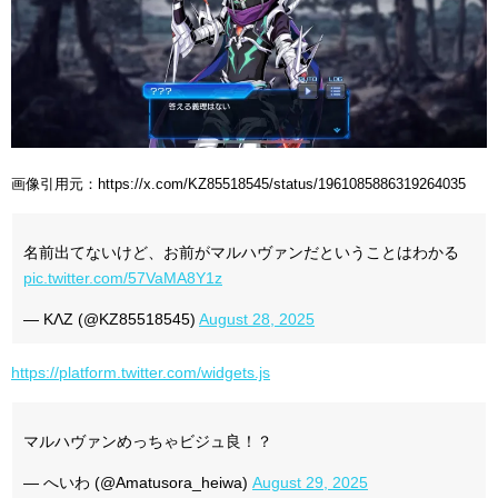
画像引用元：https://x.com/KZ85518545/status/1961085886319264035
名前出てないけど、お前がマルハヴァンだということはわかる
pic.twitter.com/57VaMA8Y1z
— KΛZ (@KZ85518545)
August 28, 2025
https://platform.twitter.com/widgets.js
マルハヴァンめっちゃビジュ良！？
— へいわ (@Amatusora_heiwa)
August 29, 2025