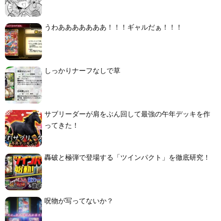
うわあああああああ！！！ギャルだぁ！！！
しっかりナーフなしで草
サブリーダーが肩をぶん回して最強の午年デッキを作
ってきた！
轟破と極弾で登場する「ツインパクト」を徹底研究！
呪物が写ってないか？