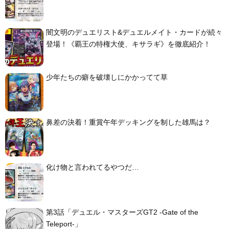
闇文明のデュエリスト&デュエルメイト・カードが続々
登場！《覇王の特権大使、キサラギ》を徹底紹介！
少年たちの癖を破壊しにかかってて草
鼻差の決着！重賞午年デッキングを制した雄馬は？
化け物と言われてるやつだ…
第3話「デュエル・マスターズGT2 -Gate of the
Teleport-」