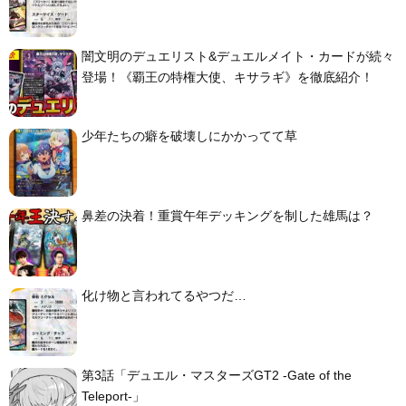
闇文明のデュエリスト&デュエルメイト・カードが続々
登場！《覇王の特権大使、キサラギ》を徹底紹介！
少年たちの癖を破壊しにかかってて草
鼻差の決着！重賞午年デッキングを制した雄馬は？
化け物と言われてるやつだ…
第3話「デュエル・マスターズGT2 -Gate of the
Teleport-」