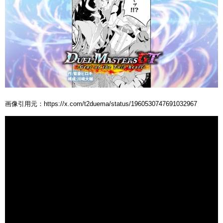
画像引用元：https://x.com/t2duema/status/1960530747691032967