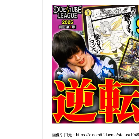
画像引用元：https://x.com/t2duema/status/1948