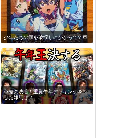
少年たちの癖を破壊しにかかってて草
鼻差の決着！重賞午年デッキングを制
した雄馬は？