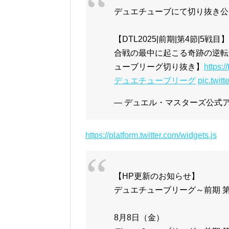
デュエチューブにて切り抜き公
【DTL2025|前期|第4節|
合戦の最中に起こる奇跡の逆転劇!
ューブリーグ切り抜き】
https:
デュエチューブリーグ
pic.twi
— デュエル・マスターズ公式アカウ
https://platform.twitter.com/widgets.js
【HP更新のお知らせ】
デュエチューブリーグ～前期 
8月8日（金）