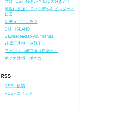
君はTCGが好きか？私は大好きだ！
環境に反逆していくデッキビルダーの
日常
新デュエマクラブ
DM・ISLAND
Sawasdeeclap your hands
遊戯王速報（遊戯王）
フェンリル研究所（遊戯王）
ポケカ速報（ポケカ）
RSS
RSS - 投稿
RSS - コメント