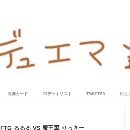
高騰カード
CSデッキリスト
TWITTER
相互
】FTG るるる VS 魔王軍 りっきー