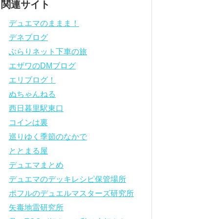
関連サイト
デュエマのままま！
デネブログ
ぶらりネット下車の旅
エザワのDMブログ
エリブログ！
ぬちゃんねる
西日暮里駅東口
コインは裏
巡りゆく季節のなかで
ととまる屋
デュエマまとめ
デュエマのデッキレシピ保管場所
ポフルのデュエルマスターズ研究所
矢毒地雷研究所