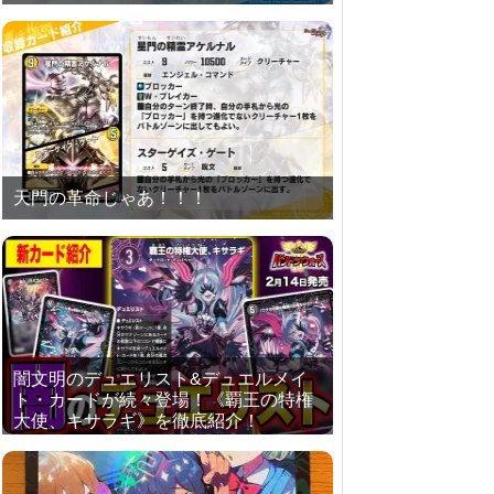
天門の革命じゃあ！！！
闇文明のデュエリスト&デュエルメイ
ト・カードが続々登場！《覇王の特権
大使、キサラギ》を徹底紹介！