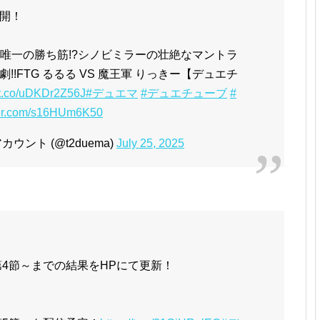
開！
5戦目】唯一の勝ち筋!?シノビミラーの壮絶なマントラ
!FTG るるる VS 魔王軍 りっきー【デュエチ
//t.co/uDKDr2Z56J
#デュエマ
#デュエチューブ
#
tter.com/s16HUm6K50
ント (@t2duema)
July 25, 2025
第4節～までの結果をHPにて更新！