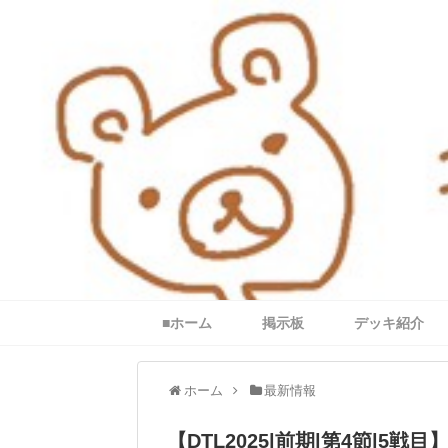
■ホーム
掲示板
デッキ紹介
ホーム
最新情報
【DTL2025|前期|第4節|5戦目