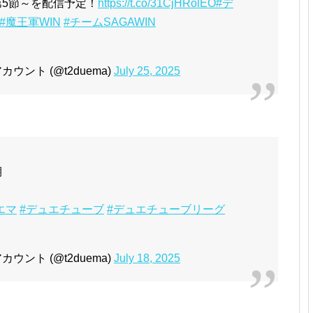
第5節～を配信予定！
https://t.co/31CjHRolEO
#デ
#魔王軍WIN
#チームSAGAWIN
ント (@t2duema)
July 25, 2025
期
エマ
#デュエチューブ
#デュエチューブリーグ
ント (@t2duema)
July 18, 2025