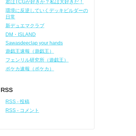
君はTCGが好きか？私は大好きだ！
環境に反逆していくデッキビルダーの
日常
新デュエマクラブ
DM・ISLAND
Sawasdeeclap your hands
遊戯王速報（遊戯王）
フェンリル研究所（遊戯王）
ポケカ速報（ポケカ）
RSS
RSS - 投稿
RSS - コメント