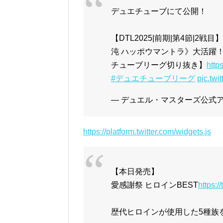
デュエチューブにて公開！
【DTL2025|前期|第4節|
沌 ハッポウマントラ》大活躍！？
チューブリーグ切り抜き】
http
#デュエチューブリーグ
pic.tw
— デュエル・マスターズ公式アカウ
https://platform.twitter.com/widgets.js
【本日発売】
愛感謝祭 ヒロインBEST
https:/
歴代ヒロインが使用した5種族