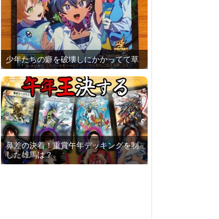
少年たちの癖を破壊しにかかってて草
鼻差の決着！重賞午年デッキングを制
した雄馬は？