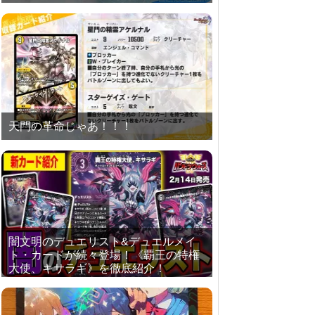
天門の革命じゃあ！！！
闇文明のデュエリスト&デュエルメイ
ト・カードが続々登場！《覇王の特権
大使、キサラギ》を徹底紹介！