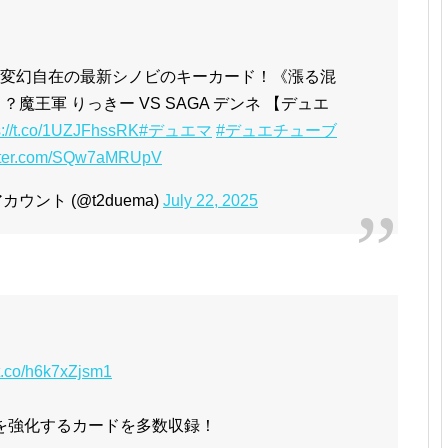
2戦目】変幻自在の最新シノビのキーカード！《漲る混
魔王軍 りっきー VS SAGA デンネ 【デュエ
s://t.co/1UZJFhssRK
#デュエマ
#デュエチューブ
itter.com/SQw7aMRUpV
ント (@t2duema)
July 22, 2025
/t.co/h6k7xZjsm1
を強化するカードを多数収録！