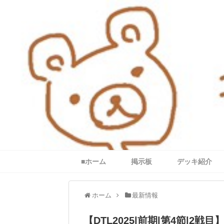
■ホーム
掲示板
デッキ紹介
ホーム
最新情報
【DTL2025|前期|第4節|2戦目