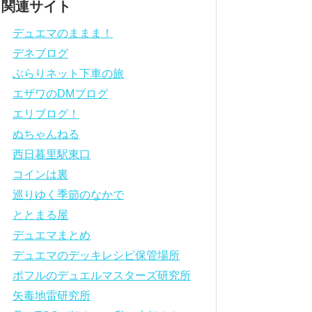
関連サイト
デュエマのままま！
デネブログ
ぶらりネット下車の旅
エザワのDMブログ
エリブログ！
ぬちゃんねる
西日暮里駅東口
コインは裏
巡りゆく季節のなかで
ととまる屋
デュエマまとめ
デュエマのデッキレシピ保管場所
ポフルのデュエルマスターズ研究所
矢毒地雷研究所