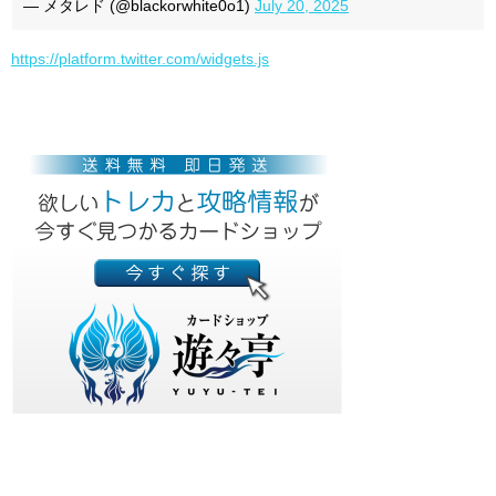
— メタレド (@blackorwhite0o1)
July 20, 2025
https://platform.twitter.com/widgets.js