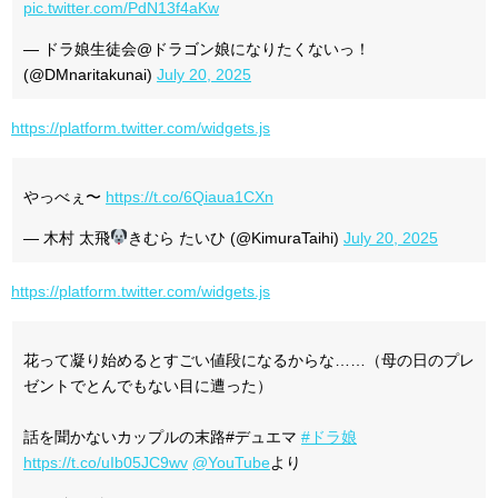
pic.twitter.com/PdN13f4aKw
— ドラ娘生徒会@ドラゴン娘になりたくないっ！
(@DMnaritakunai)
July 20, 2025
https://platform.twitter.com/widgets.js
やっべぇ〜
https://t.co/6Qiaua1CXn
— 木村 太飛
きむら たいひ (@KimuraTaihi)
July 20, 2025
https://platform.twitter.com/widgets.js
花って凝り始めるとすごい値段になるからな……（母の日のプレ
ゼントでとんでもない目に遭った）
話を聞かないカップルの末路#デュエマ
#ドラ娘
https://t.co/uIb05JC9wv
@YouTube
より