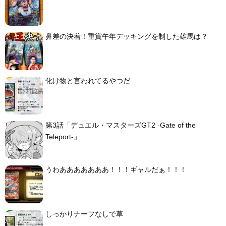
鼻差の決着！重賞午年デッキングを制した雄馬は？
化け物と言われてるやつだ…
第3話「デュエル・マスターズGT2 -Gate of the
Teleport-」
うわあああああああ！！！ギャルだぁ！！！
しっかりナーフなしで草