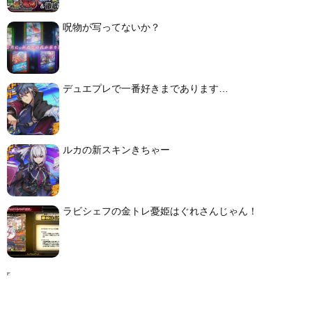
呪物が写ってないか？
デュエプレで一番好きまであります…
ルカの新スキンきちゃー
ラビシェフの金トレ憂姫はぐれさんじゃん！