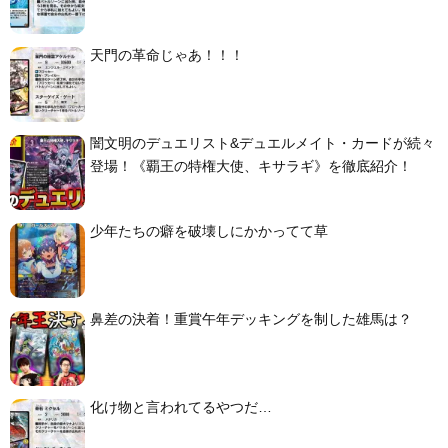
天門の革命じゃあ！！！
闇文明のデュエリスト&デュエルメイト・カードが続々
登場！《覇王の特権大使、キサラギ》を徹底紹介！
少年たちの癖を破壊しにかかってて草
鼻差の決着！重賞午年デッキングを制した雄馬は？
化け物と言われてるやつだ…