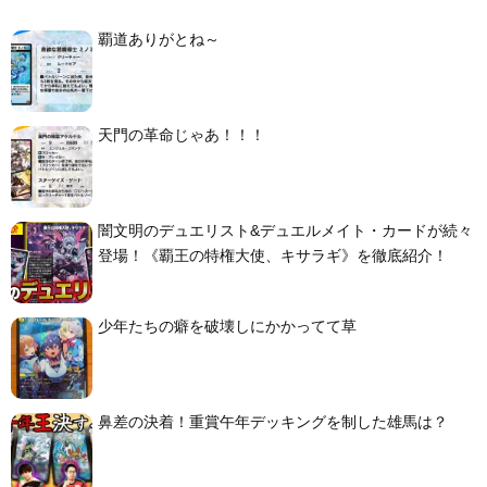
覇道ありがとね～
天門の革命じゃあ！！！
闇文明のデュエリスト&デュエルメイト・カードが続々
登場！《覇王の特権大使、キサラギ》を徹底紹介！
少年たちの癖を破壊しにかかってて草
鼻差の決着！重賞午年デッキングを制した雄馬は？