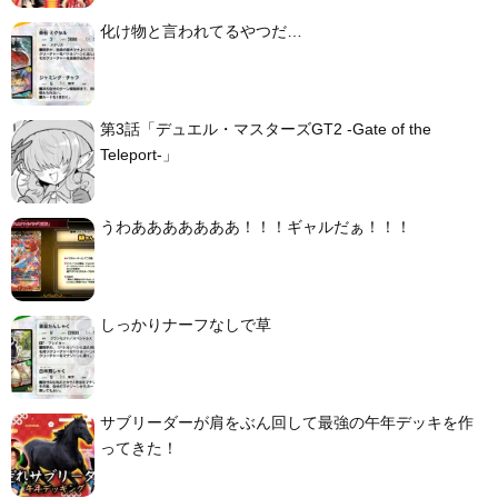
化け物と言われてるやつだ…
第3話「デュエル・マスターズGT2 -Gate of the
Teleport-」
うわあああああああ！！！ギャルだぁ！！！
しっかりナーフなしで草
サブリーダーが肩をぶん回して最強の午年デッキを作
ってきた！