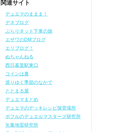
関連サイト
デュエマのままま！
デネブログ
ぶらりネット下車の旅
エザワのDMブログ
エリブログ！
ぬちゃんねる
西日暮里駅東口
コインは裏
巡りゆく季節のなかで
ととまる屋
デュエマまとめ
デュエマのデッキレシピ保管場所
ポフルのデュエルマスターズ研究所
矢毒地雷研究所