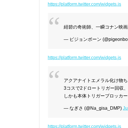
https://platform.twitter.com/widgets.js
紺碧の奇術師、一瞬コナン映画
— ピジョンボーン (@pigeonbo
https://platform.twitter.com/widgets.js
アクアナイトエメラル化け物ち
3コスで2ドロートリガー回収
しかも本体トリガーブロッカー
— なぎさ (@Na_gisa_DMP)
Ju
https://platform.twitter.com/widgets.js