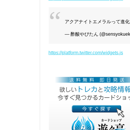
アクアナイトエメラルって進化
— 酢酸やぴたん (@sensyokueki
https://platform.twitter.com/widgets.js