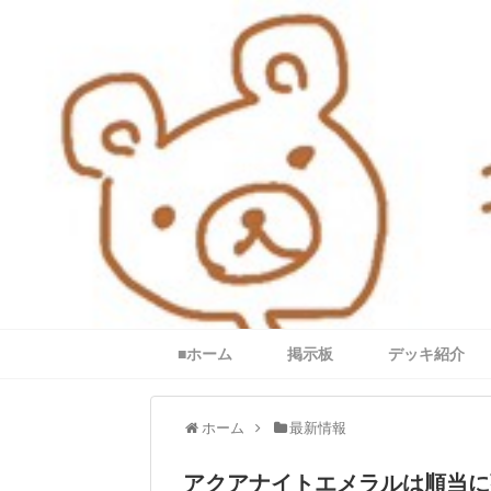
■ホーム
掲示板
デッキ紹介
ホーム
最新情報
アクアナイトエメラルは順当に