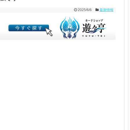
2025/6/6
最新情報