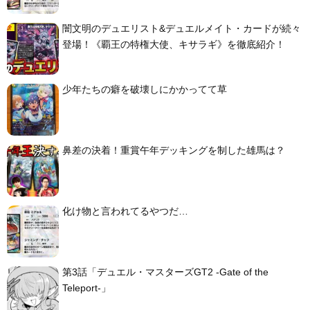
闇文明のデュエリスト&デュエルメイト・カードが続々
登場！《覇王の特権大使、キサラギ》を徹底紹介！
少年たちの癖を破壊しにかかってて草
鼻差の決着！重賞午年デッキングを制した雄馬は？
化け物と言われてるやつだ…
第3話「デュエル・マスターズGT2 -Gate of the
Teleport-」