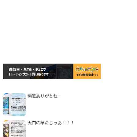
覇道ありがとね～
天門の革命じゃあ！！！