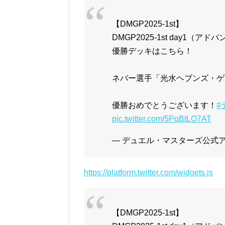
【DMGP2025-1st】
DMGP2025-1st day1（アド
優勝デッキはこちら！
ネバー選手「光水ヘブンズ・ゲ
優勝おめでとうございます！
#
pic.twitter.com/5PqBtLO7AT
— デュエル・マスターズ公式アカウ
https://platform.twitter.com/widgets.js
【DMGP2025-1st】