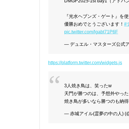
DMGP2025-1st day1（
『光水ヘブンズ・ゲート』を使
優勝おめでとうございます！
#
pic.twitter.com/lgabt71P6F
— デュエル・マスターズ公式アカウ
https://platform.twitter.com/widgets.js
3人焼き鳥は、笑ったw
天門が勝つのは、予想外やった
焼き鳥が多いなら勝つのも納
— 赤城アイル(霊夢の中の人) (@ak