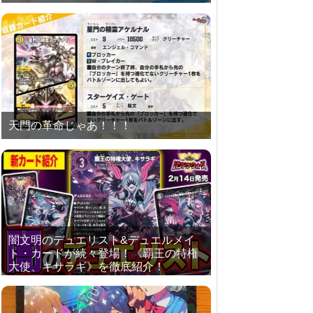
天門の革命じゃあ！！！
闇文明のデュエリスト&デュエルメイ
ト・カードが続々登場！《覇王の特権
大使、キサラギ》を徹底紹介！