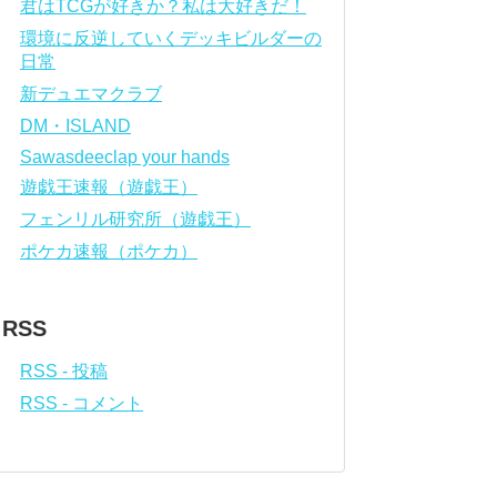
君はTCGが好きか？私は大好きだ！
環境に反逆していくデッキビルダーの
日常
新デュエマクラブ
DM・ISLAND
Sawasdeeclap your hands
遊戯王速報（遊戯王）
フェンリル研究所（遊戯王）
ポケカ速報（ポケカ）
RSS
RSS - 投稿
RSS - コメント