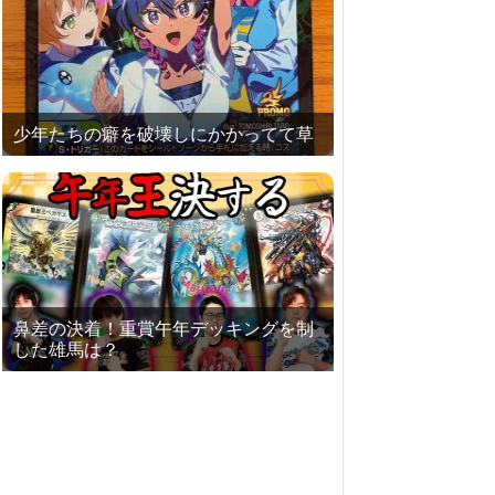
少年たちの癖を破壊しにかかってて草
鼻差の決着！重賞午年デッキングを制
した雄馬は？