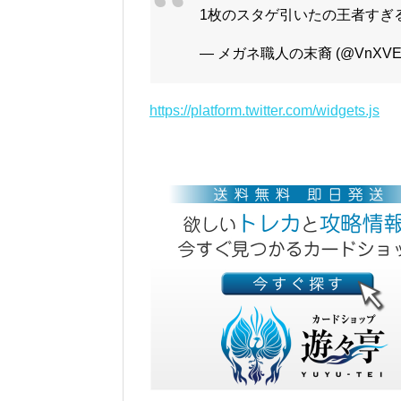
1枚のスタゲ引いたの王者すぎ
— メガネ職人の末裔 (@VnXVE3r
https://platform.twitter.com/widgets.js