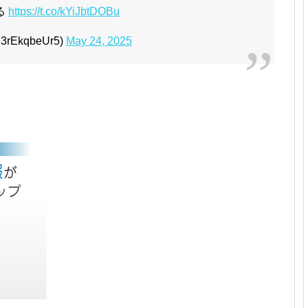
る
https://t.co/kYiJbtDOBu
EkqbeUr5)
May 24, 2025