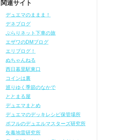
関連サイト
デュエマのままま！
デネブログ
ぶらりネット下車の旅
エザワのDMブログ
エリブログ！
ぬちゃんねる
西日暮里駅東口
コインは裏
巡りゆく季節のなかで
ととまる屋
デュエマまとめ
デュエマのデッキレシピ保管場所
ポフルのデュエルマスターズ研究所
矢毒地雷研究所