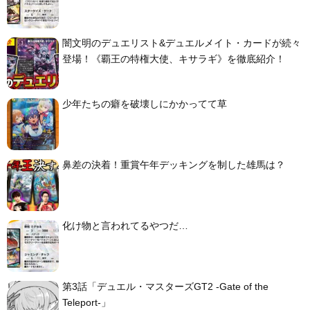
闇文明のデュエリスト&デュエルメイト・カードが続々
登場！《覇王の特権大使、キサラギ》を徹底紹介！
少年たちの癖を破壊しにかかってて草
鼻差の決着！重賞午年デッキングを制した雄馬は？
化け物と言われてるやつだ…
第3話「デュエル・マスターズGT2 -Gate of the
Teleport-」