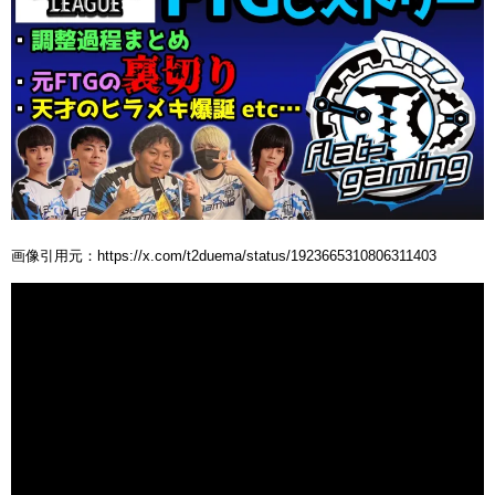
画像引用元：https://x.com/t2duema/status/1923665310806311403