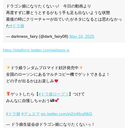
ドラゴン娘になりたくないっ! 今日の動画より
再度すずに勝とうとするがもう手も足も出ないような状態
最後の時にクリーチャーが出ていたがネタになるとは思わなかっ
た
#ドラ娘
— darkness_fairy (@dark_fairy08)
May 16, 2025
https://platform.twitter.com/widgets.js
ドラ娘ランダムブロマイド好評発売中
全国のローソンにあるマルチコピー機でゲットできるよ！
どの子が出るかはお楽しみ
ゲットしたら【
#ドラ娘ロープリ
】つけて
みんなに自慢しちゃおう
#ドラ娘
#デュエマ
pic.twitter.com/ej2mMcqNkG
— ドラ娘生徒会@ドラゴン娘になりたくないっ！