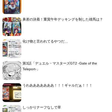
鼻差の決着！重賞午年デッキングを制した雄馬は？
化け物と言われてるやつだ…
第3話「デュエル・マスターズGT2 -Gate of the
Teleport-」
うわあああああああ！！！ギャルだぁ！！！
しっかりナーフなしで草