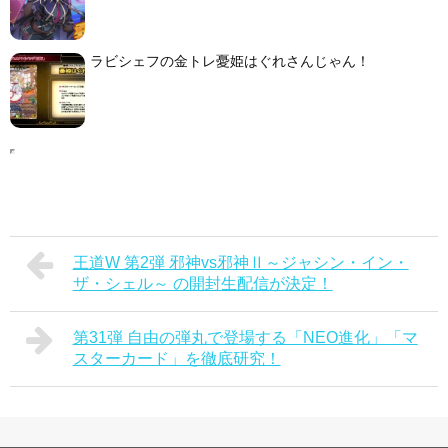
ラビシェフの金トレ憂姫はぐれさんじゃん！
王道W 第2弾 邪神vs邪神Ⅱ～ジャシン・イン・
ザ・シェル～ の開封生配信が決定！
第31弾 自由の弾丸で登場する「NEO進化」「マ
スターカード」を徹底研究！