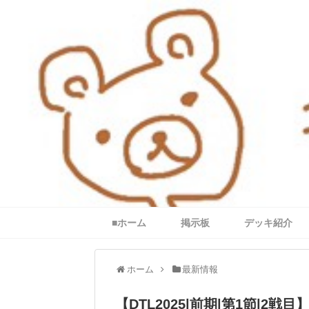
■ホーム
掲示板
デッキ紹介
ホーム
最新情報
【DTL2025|前期|第1節|2戦