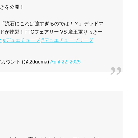
きを公開！
2戦目】「流石にこれは強すぎるのでは！？」デッドマ
が炸裂！FTGフェアリー VS 魔王軍りっきー
マ
#デュエチューブ
#デュエチューブリーグ
ント (@t2duema)
April 22, 2025