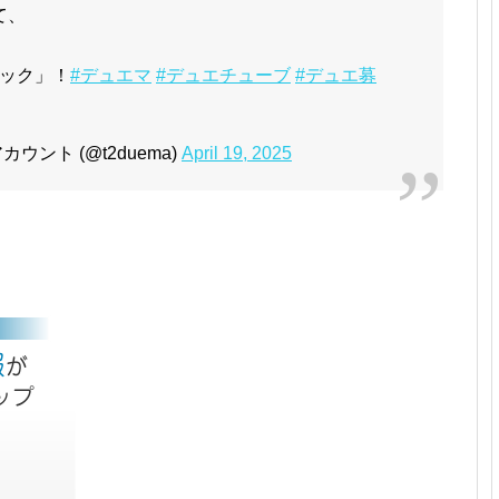
て、
ック」！
#デュエマ
#デュエチューブ
#デュエ募
ント (@t2duema)
April 19, 2025