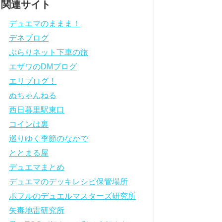
関連サイト
デュエマのままま！
デネブログ
ぶらりネット下車の旅
エザワのDMブログ
エリブログ！
ぬちゃんねる
西日暮里駅東口
コインは裏
巡りゆく季節のなかで
ととまる屋
デュエマまとめ
デュエマのデッキレシピ保管場所
ポフルのデュエルマスターズ研究所
矢毒地雷研究所