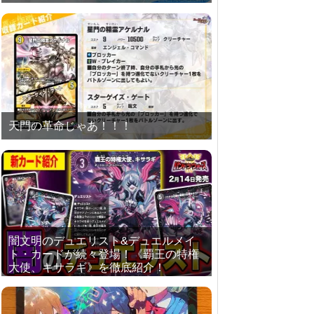
天門の革命じゃあ！！！
闇文明のデュエリスト&デュエルメイ
ト・カードが続々登場！《覇王の特権
大使、キサラギ》を徹底紹介！