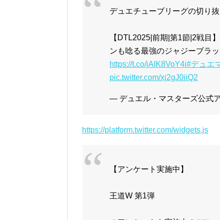
デュエチューブリーグの切り抜
【DTL2025|前期|第1節|
ンも唸る最強のジャジーブラッド
https://t.co/jAIK8VoY4i
#デュエ
pic.twitter.com/xj2gJ0iiQ2
— デュエル・マスターズ公式アカウ
https://platform.twitter.com/widgets.js
【アンケート実施中】
王道W 第1弾