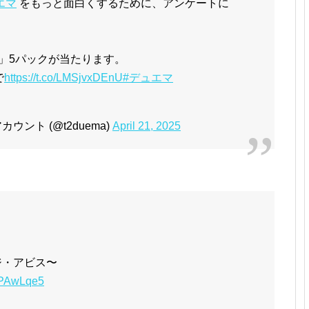
エマ
をもっと面白くするために、アンケートに
弾」5パックが当たります。
で
https://t.co/LMSjvxDEnU
#デュエマ
ント (@t2duema)
April 21, 2025
ジ・アビス〜
GaPAwLqe5