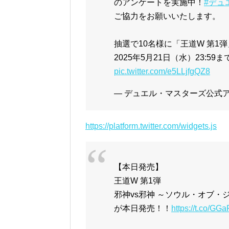
のアンケートを実施中！
#デュ
ご協力をお願いいたします。
抽選で10名様に「王道W 第1
2025年5月21日（水）23:59ま
pic.twitter.com/e5LLjfgQZ8
— デュエル・マスターズ公式アカウ
https://platform.twitter.com/widgets.js
【本日発売】
王道W 第1弾
邪神vs邪神 ～ソウル・オブ・
が本日発売！！
https://t.co/G