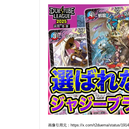
画像引用元：https://x.com/t2duema/status/1914