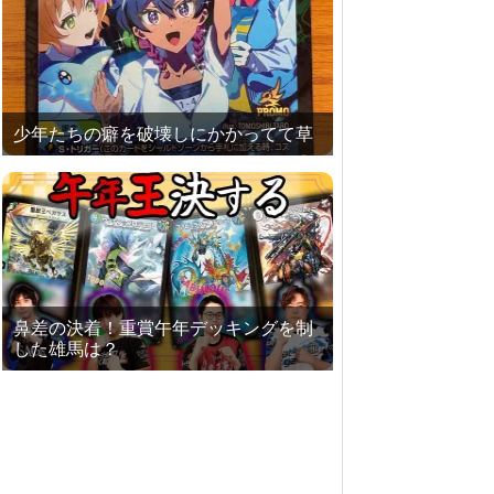
少年たちの癖を破壊しにかかってて草
鼻差の決着！重賞午年デッキングを制
した雄馬は？