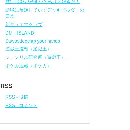
君はTCGが好きか？私は大好きだ！
環境に反逆していくデッキビルダーの
日常
新デュエマクラブ
DM・ISLAND
Sawasdeeclap your hands
遊戯王速報（遊戯王）
フェンリル研究所（遊戯王）
ポケカ速報（ポケカ）
RSS
RSS - 投稿
RSS - コメント