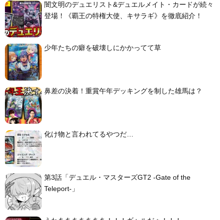
闇文明のデュエリスト&デュエルメイト・カードが続々
登場！《覇王の特権大使、キサラギ》を徹底紹介！
少年たちの癖を破壊しにかかってて草
鼻差の決着！重賞午年デッキングを制した雄馬は？
化け物と言われてるやつだ…
第3話「デュエル・マスターズGT2 -Gate of the
Teleport-」