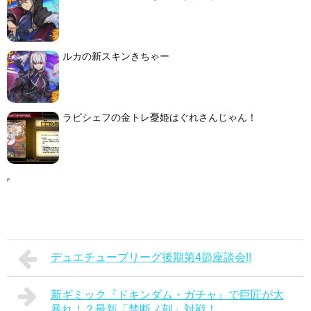
ルカの新スキンきちゃー
ラビシェフの金トレ憂姫はぐれさんじゃん！
デュエチューブリーグ後期第4節座談会!!
新ギミック『ドキンダム・ガチャ』で巨匠が大
暴れ！？最新「禁断ノ刻」対戦！