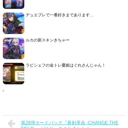
デュエプレで一番好きまであります…
ルカの新スキンきちゃー
ラビシェフの金トレ憂姫はぐれさんじゃん！
第28弾カードパック『蒼剣革命 -CHANGE THE