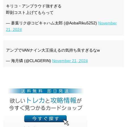
キリコ・アンプラウド強すぎる
即刻コスト上げてもらって
— 蒼葉リク@コピキャハム太郎 (@AobaRiku5252)
November
21, 2024
アンプでVANナイン大王揃えるの気持ち良すぎるなw
— 海月燐 (@CLAGERIN)
November 21, 2024