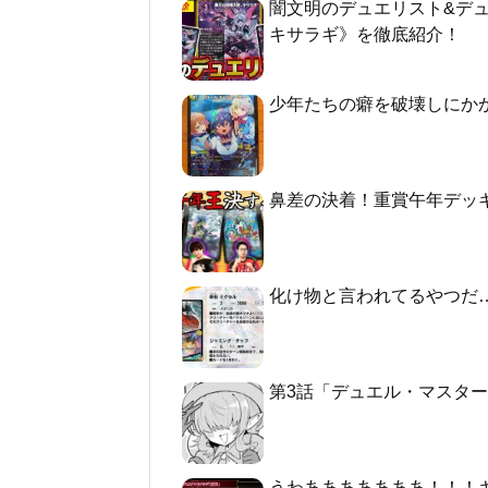
闇文明のデュエリスト&デ
キサラギ》を徹底紹介！
少年たちの癖を破壊しにか
鼻差の決着！重賞午年デッ
化け物と言われてるやつだ
第3話「デュエル・マスターズGT2 -
うわあああああああ！！！