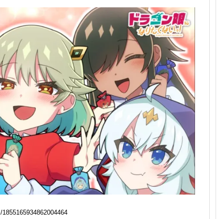
/1855165934862004464