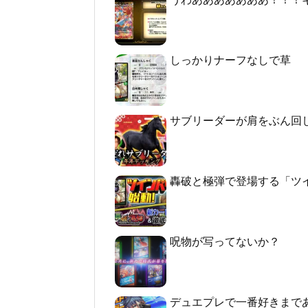
しっかりナーフなしで草
サブリーダーが肩をぶん回
轟破と極弾で登場する「ツ
呪物が写ってないか？
デュエプレで一番好きまで