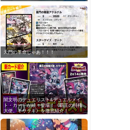
天門の革命じゃあ！！！
闇文明のデュエリスト&デュエルメイ
ト・カードが続々登場！《覇王の特権
大使、キサラギ》を徹底紹介！