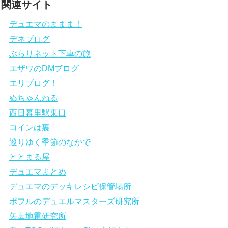
関連サイト
デュエマのままま！
デネブログ
ぶらりネット下車の旅
エザワのDMブログ
エリブログ！
ぬちゃんねる
西日暮里駅東口
コインは裏
巡りゆく季節のなかで
ととまる屋
デュエマまとめ
デュエマのデッキレシピ保管場所
ポフルのデュエルマスターズ研究所
矢毒地雷研究所