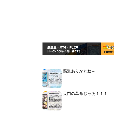
覇道ありがとね～
天門の革命じゃあ！！！