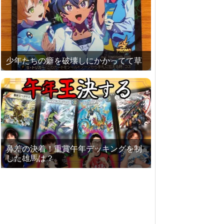
少年たちの癖を破壊しにかかってて草
鼻差の決着！重賞午年デッキングを制
した雄馬は？