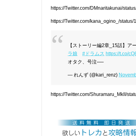
https://Twitter.com/DMnaritakunai/sta
https://Twitter.com/kana_ogino_/stat
【ストーリー編2章_15話】
ラ娘
#ドラムス
https://t.co
オタク、号泣──
— れんず (@kari_renz)
Novemb
https://Twitter.com/Shuramaru_MkII/s