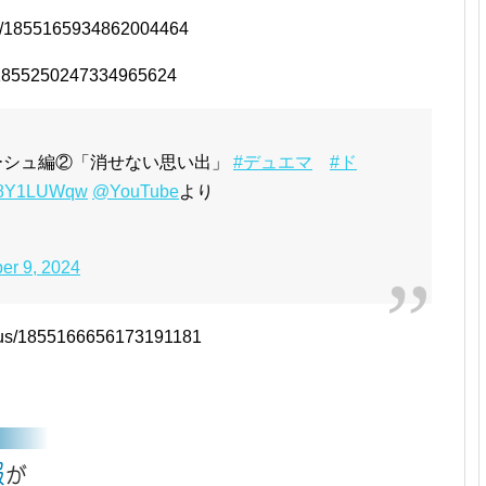
tus/1855165934862004464
us/1855250247334965624
アーシュ編②「消せない思い出」
#デュエマ
#ド
/cQ8Y1LUWqw
@YouTube
より
er 9, 2024
tatus/1855166656173191181