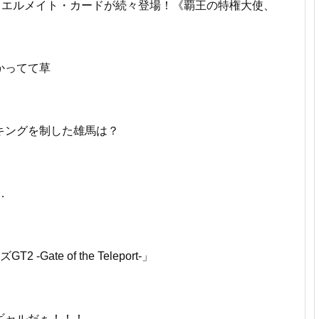
ュエルメイト・カードが続々登場！《覇王の特権大使、
かってて草
キングを制した雄馬は？
…
Gate of the Teleport-」
ギャルだぁ！！！