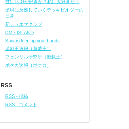
君はTCGが好きか？私は大好きだ！
環境に反逆していくデッキビルダーの
日常
新デュエマクラブ
DM・ISLAND
Sawasdeeclap your hands
遊戯王速報（遊戯王）
フェンリル研究所（遊戯王）
ポケカ速報（ポケカ）
RSS
RSS - 投稿
RSS - コメント