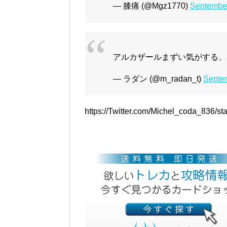
— 膝痛 (@Mgz1770)
September
アルカザールまずい気がする、
— ラダン (@m_radan_t)
Septe
https://Twitter.com/Michel_coda_836/