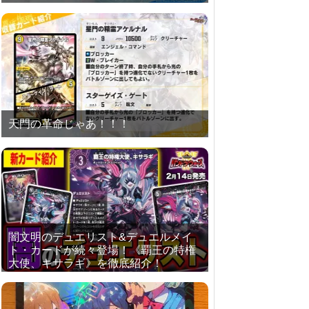
天門の革命じゃあ！！！
闇文明のデュエリスト&デュエルメイ
ト・カードが続々登場！《覇王の特権
大使、キサラギ》を徹底紹介！