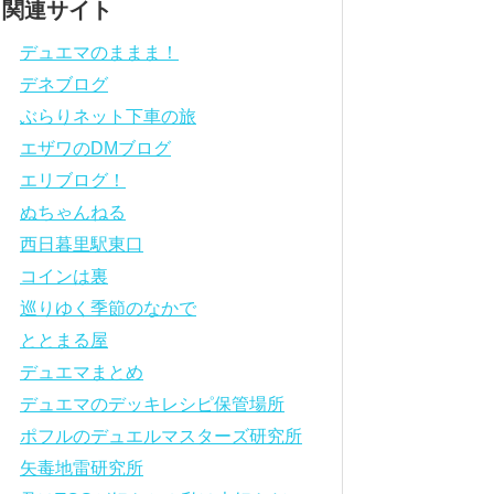
関連サイト
デュエマのままま！
デネブログ
ぶらりネット下車の旅
エザワのDMブログ
エリブログ！
ぬちゃんねる
西日暮里駅東口
コインは裏
巡りゆく季節のなかで
ととまる屋
デュエマまとめ
デュエマのデッキレシピ保管場所
ポフルのデュエルマスターズ研究所
矢毒地雷研究所