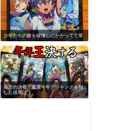
少年たちの癖を破壊しにかかってて草
鼻差の決着！重賞午年デッキングを制
した雄馬は？