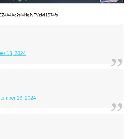
CZ4A4Ac?si=HgJvFVzivI1S74fs
er 13, 2024
tember 13, 2024