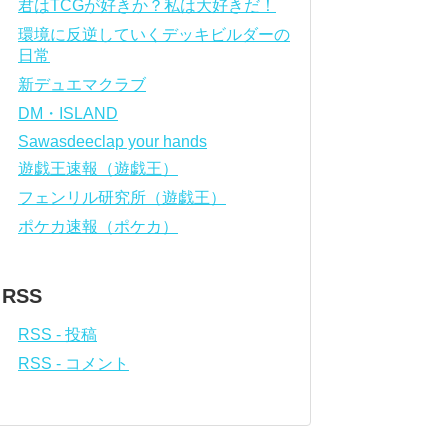
君はTCGが好きか？私は大好きだ！
環境に反逆していくデッキビルダーの
日常
新デュエマクラブ
DM・ISLAND
Sawasdeeclap your hands
遊戯王速報（遊戯王）
フェンリル研究所（遊戯王）
ポケカ速報（ポケカ）
RSS
RSS - 投稿
RSS - コメント