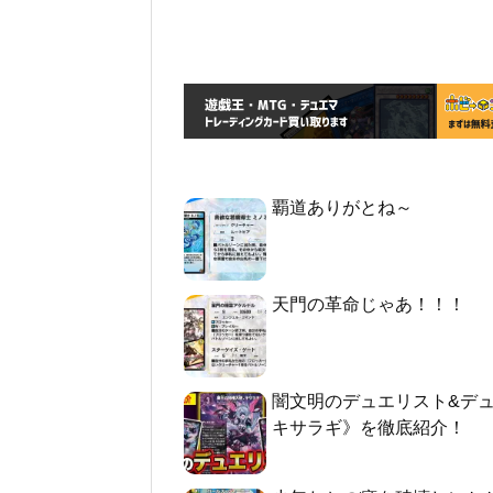
覇道ありがとね～
天門の革命じゃあ！！！
闇文明のデュエリスト&デ
キサラギ》を徹底紹介！