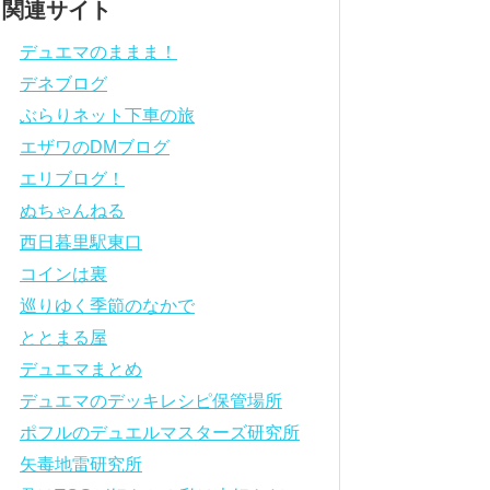
関連サイト
デュエマのままま！
デネブログ
ぶらりネット下車の旅
エザワのDMブログ
エリブログ！
ぬちゃんねる
西日暮里駅東口
コインは裏
巡りゆく季節のなかで
ととまる屋
デュエマまとめ
デュエマのデッキレシピ保管場所
ポフルのデュエルマスターズ研究所
矢毒地雷研究所