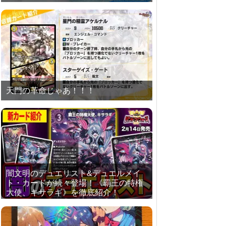
天門の革命じゃあ！！！
闇文明のデュエリスト&デュエルメイ
ト・カードが続々登場！《覇王の特権
大使、キサラギ》を徹底紹介！