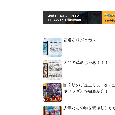
覇道ありがとね～
天門の革命じゃあ！！！
闇文明のデュエリスト&デ
キサラギ》を徹底紹介！
少年たちの癖を破壊しにか