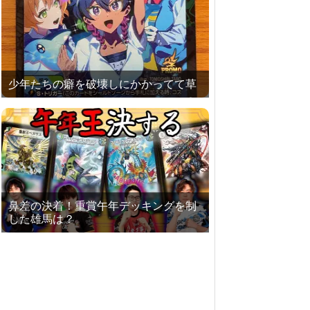
少年たちの癖を破壊しにかかってて草
鼻差の決着！重賞午年デッキングを制
した雄馬は？