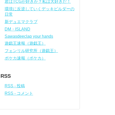
君はTCGが好きか？私は大好きだ！
環境に反逆していくデッキビルダーの
日常
新デュエマクラブ
DM・ISLAND
Sawasdeeclap your hands
遊戯王速報（遊戯王）
フェンリル研究所（遊戯王）
ポケカ速報（ポケカ）
RSS
RSS - 投稿
RSS - コメント